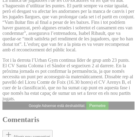
La manca de jugadores i de les col·locadores va fer que en atac
s’haguessin d’utilitzar les puntes. El partit sempre va estar igualat,
però el desgast va afectar les andorranes per la manca de canvis i per
les jugades llargues, que van prolongar cada set i el partit en conjunt.
“Vam lluitar fins al final a pesar de les baixes. Fins i tot podríem
haver guanyat, però algunes errades i sobretot el cansament ens van
condemnar”, assegurava l’entrenadora, Isabel Ribault, que va
quedar-se “molt satisfeta pel rendiment de les jugadores, que ho han
donat tot”. L’esforç que van fer a la pista es va veure recompensat
amb el reconeixement del públic local.
Tot i la derrota l’Urban Gym continua líder de grup amb 23 punts.
El CV Santa Coloma i el Sàndor el segueixen 2 al darrere. En la
pròxima jornada es pot confirmar la permanència, ja que només
necessita un punt per aconseguir-la matemàticament. Dissabte rep al
pavelló del Liceu Comte de Foix (16.30 hores) el CV Arenys B, el
cuer de la classificació, que no ha sumat cap punt en aquesta fase i
que només ha estat capaç de sumar un set a favor en els nou partits
jugats.
Permetre
Google Adsense està deshabilitat.
Comentaris
Afegir nou comentari