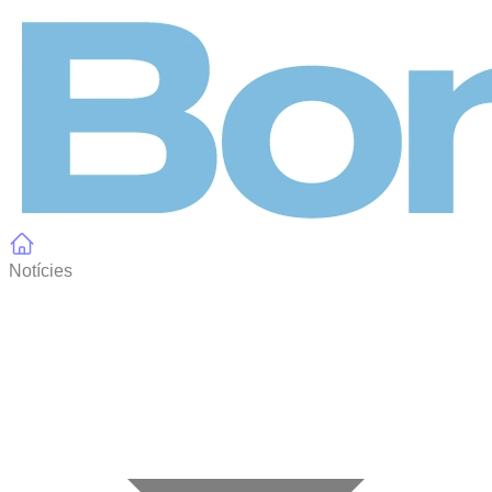
Panell de gestió de galetes
Notícies