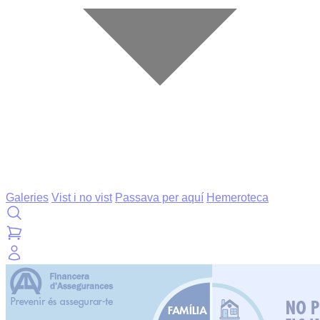
Galeries
Vist i no vist
Passava per aquí
Hemeroteca