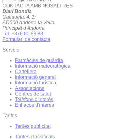
CONTACTA AMB NOSALTRES
Diari Bondia
Callaueta, 4, 1r
AD500 Andorra la Vella
Principat d'Andorra
Tel. +376 80 88 88
Formulari de contacte
Serveis
Farmàcies de guàrdia
Informació meteorològica
Cartellera
Informació general
Informació turística
Associacions
Centres de salut
Telèfons d'interès
Enllaços d'interés
Tarifes
Tarifes publicitat
Tarifes classificats