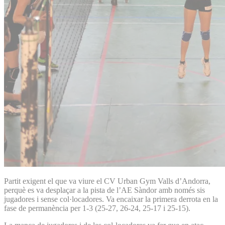
Partit exigent el que va viure el CV Urban Gym Valls d’An­dorra,
perquè es va desplaçar a la pista de l’AE Sàndor amb només sis
jugadores i sense col·locadores. Va encaixar la primera derrota en la
fase de permanència per 1-3 (25-27, 26-24, 25-17 i 25-15).