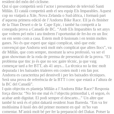
resident del món del ciclisme.
Qui sí que competirà serà l’actor i presentador de televisió Santi
Millán. El català competirà amb el seu equip Els Imparables. Aquest
cop no viatjarà a Xile, Nova Zelanda o Sud-àfrica, i formarà part
d’aquesta primera edició de l’Andorra Bike Race. Ell ja és finisher
de la Titan Desert o de la Cape Epic, i també ha competit a la
coneguda prova a Canadà de BC. “Amb Els Imparables fa set anys
que voltem pel món i ara tindrem l’oportunitat de fer-ho en un lloc
on em sento com a casa. Estem molt il·lusionats i en tenim moltes
ganes. No és que esperi que sigui complicat, sinó que estic
convençut que Andorra serà molt més complicat que altres llocs”, va
dir Millán, que com sempre, mostrant la seva professió, va ser el
gran showman de la roda de premsa de presentació de la prova. “El
problema que tinc jo és que no soc gaire tècnic, ja que vaig
començar tard a fer BTT, als 41 anys... La tècnica no la tinc molt
depurada i les baixades trialeres em costen molt i em fan por.
Andorra es caracteritza pel desnivell i per les baixades tècniques.
Serà una prova de referència de la BTT i crec que estarà a l’altura de
la BC del Canadà”.
I quin objectiu es planteja Millán a l’Andorra Bike Race? Resposta
força directa: “No fer-me mal és l’objectiu primordial i, el segon, és
acabar amb dignitat. El podi sempre el descarto...” Un altre que
també hi serà és el pilot dakarià resident Joan Barreda. “Em va fer
moltíssima il·lusió des del primer moment en què m’ho van
comentar. M’anirà molt bé per fer la preparació del Dakar. Potser la