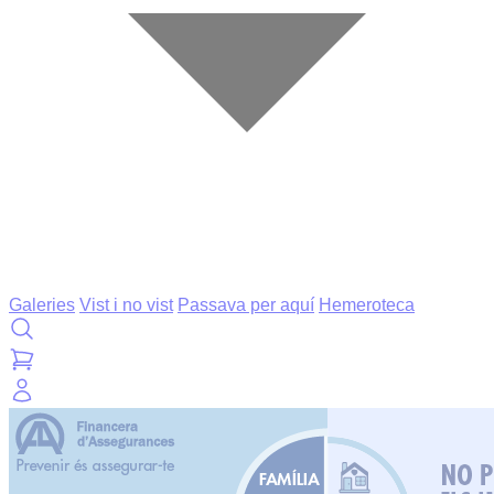
Galeries
Vist i no vist
Passava per aquí
Hemeroteca