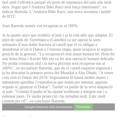
faré amb l’elèctrica perquè els ports de muntanya del país són molt
durs. Segur que l’Andorra Bike Race serà força interessant”, va
indicar Barreda. L’Andorra Bike Race, una nova aventura i també
de BTT.
Joan Barreda només vol recuperar-se al 100%
Ja fa quatre anys que resideix al país i ja hi està més que adaptat. El
pilot de raids de Torreblanca (Castelló) va ser operat fa unes
setmanes d’una doble fractura al canell que el va obligar a
abandonar el ral·li Dakar a l’onzena etapa, quan ocupava la segona
posició de la general. “La recuperació està anant bastant bé. Hem fet
una bona feina i Xavier Mir em va fer una operació bastant delicada.
No podia continuar així i la meva prioritat serà recuperar-me al
100%”, va reconèixer Barreda, que du el canell esquerre enguixat i
ja ha descartat la primera prova del Mundial a Abu Dhabi. “A veure
com serà el Dakar del 2019. Segurament hi haurà moltes dunes i
intentarem aprofitar l’experiència que tenim per intentar, aquesta
vegada sí, guanyar el Dakar”. També va parlar de la seva adaptació
al país. “Cristian España m’ha ajudat moltíssim a integrar-me i a
entrenar junts. Té molta projecció i ha treballat molt. Estic molt
content per ell”, va concloure Barreda.
Permetre
Google Adsense està deshabilitat.