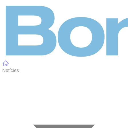
Panell de gestió de galetes
Notícies