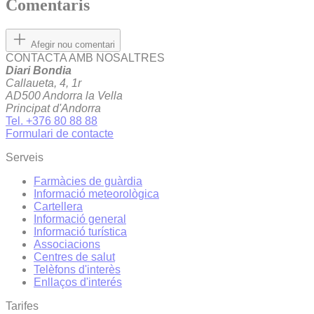
Comentaris
Afegir nou comentari
CONTACTA AMB NOSALTRES
Diari Bondia
Callaueta, 4, 1r
AD500 Andorra la Vella
Principat d'Andorra
Tel. +376 80 88 88
Formulari de contacte
Serveis
Farmàcies de guàrdia
Informació meteorològica
Cartellera
Informació general
Informació turística
Associacions
Centres de salut
Telèfons d'interès
Enllaços d'interés
Tarifes