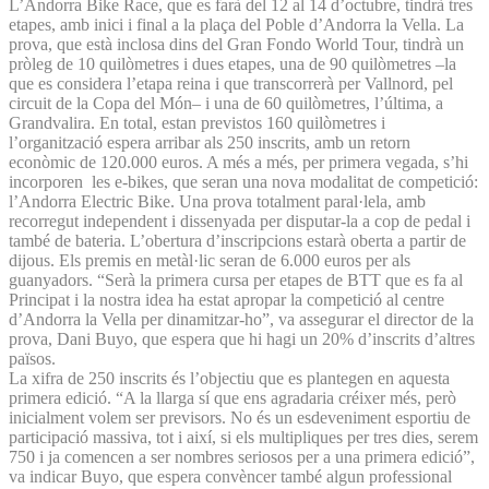
L’Andorra Bike Race, que es farà del 12 al 14 d’octubre, tindrà tres
etapes, amb inici i final a la plaça del Poble d’Andorra la Vella. La
prova, que està inclosa dins del Gran Fondo World Tour, tindrà un
pròleg de 10 quilòmetres i dues etapes, una de 90 quilòmetres –la
que es considera l’etapa reina i que transcorrerà per Vallnord, pel
circuit de la Copa del Món– i una de 60 quilòmetres, l’última, a
Grandvalira. En total, estan previstos 160 quilòmetres i
l’organització espera arribar als 250 inscrits, amb un retorn
econòmic de 120.000 euros. A més a més, per primera vegada, s’hi
incorporen les e-bikes, que seran una nova modalitat de competició:
l’Andorra Electric Bike. Una prova totalment paral·lela, amb
recorregut independent i dissenyada per disputar-la a cop de pedal i
també de bateria. L’obertura d’inscripcions estarà oberta a partir de
dijous. Els premis en metàl·lic seran de 6.000 euros per als
guanyadors. “Serà la primera cursa per etapes de BTT que es fa al
Principat i la nostra idea ha estat apropar la competició al centre
d’Andorra la Vella per dinamitzar-ho”, va assegurar el director de la
prova, Dani Buyo, que espera que hi hagi un 20% d’inscrits d’altres
països.
La xifra de 250 inscrits és l’objectiu que es plantegen en aquesta
primera edició. “A la llarga sí que ens agradaria créixer més, però
inicialment volem ser previsors. No és un esdeveniment esportiu de
participació massiva, tot i així, si els multipliques per tres dies, serem
750 i ja comencen a ser nombres seriosos per a una primera edició”,
va indicar Buyo, que espera convèncer també algun professional