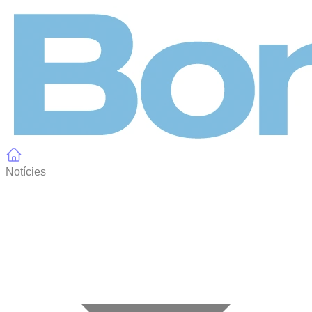
Panell de gestió de galetes
Notícies