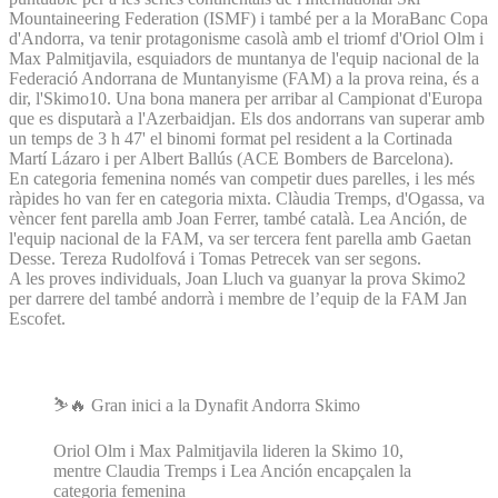
Mountaineering Federation (ISMF) i també per a la MoraBanc Copa
d'Andorra, va tenir protagonisme casolà amb el triomf d'Oriol Olm i
Max Palmitjavila, esquiadors de muntanya de l'equip nacional de la
Federació Andorrana de Muntanyisme (FAM) a la prova reina, és a
dir, l'Skimo10. Una bona manera per arribar al Campionat d'Europa
que es disputarà a l'Azerbaidjan. Els dos andorrans van superar amb
un temps de 3 h 47' el binomi format pel resident a la Cortinada
Martí Lázaro i per Albert Ballús (ACE Bombers de Barcelona).
En categoria femenina només van competir dues parelles, i les més
ràpides ho van fer en categoria mixta. Clàudia Tremps, d'Ogassa, va
vèncer fent parella amb Joan Ferrer, també català. Lea Anción, de
l'equip nacional de la FAM, va ser tercera fent parella amb Gaetan
Desse. Tereza Rudolfová i Tomas Petrecek van ser segons.
A les proves individuals, Joan Lluch va guanyar la prova Skimo2
per darrere del també andorrà i membre de l’equip de la FAM Jan
Escofet.
⛷️🔥 Gran inici a la Dynafit Andorra Skimo
Oriol Olm i Max Palmitjavila lideren la Skimo 10,
mentre Claudia Tremps i Lea Anción encapçalen la
categoria femenina