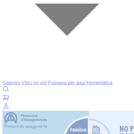
Galeries
Vist i no vist
Passava per aquí
Hemeroteca