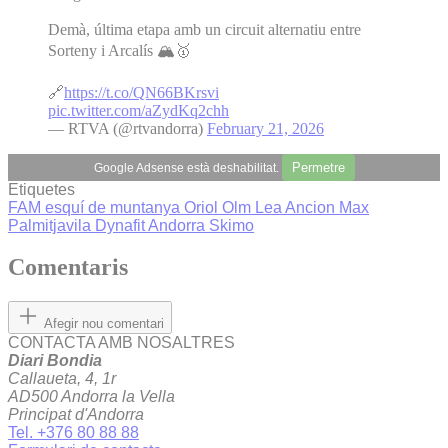
Demà, última etapa amb un circuit alternatiu entre
Sorteny i Arcalís 🏔️🥇
🔗
https://t.co/QN66BKrsvi
pic.twitter.com/aZydKq2chh
— RTVA (@rtvandorra)
February 21, 2026
Permetre
Google Adsense està deshabilitat.
Etiquetes
FAM
esquí de muntanya
Oriol Olm
Lea Ancion
Max
Palmitjavila
Dynafit Andorra Skimo
Comentaris
Afegir nou comentari
CONTACTA AMB NOSALTRES
Diari Bondia
Callaueta, 4, 1r
AD500 Andorra la Vella
Principat d'Andorra
Tel. +376 80 88 88