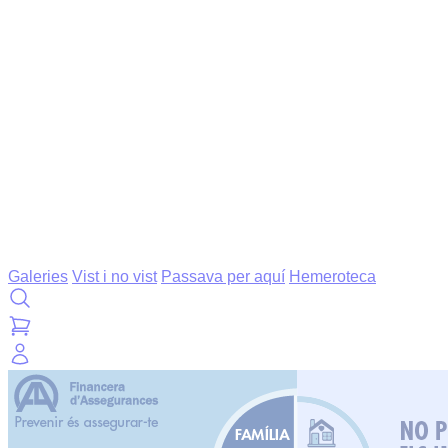
Galeries
Vist i no vist
Passava per aquí
Hemeroteca