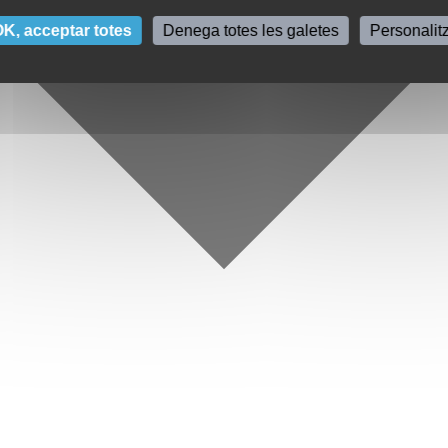
K, acceptar totes
Denega totes les galetes
Personalit