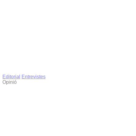
Editorial
Entrevistes
Opinió