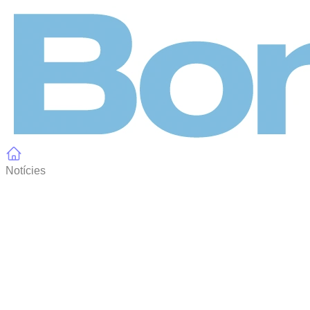
Panell de gestió de galetes
Notícies