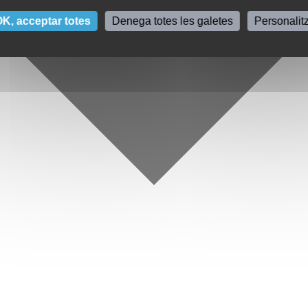
K, acceptar totes
Denega totes les galetes
Personalit