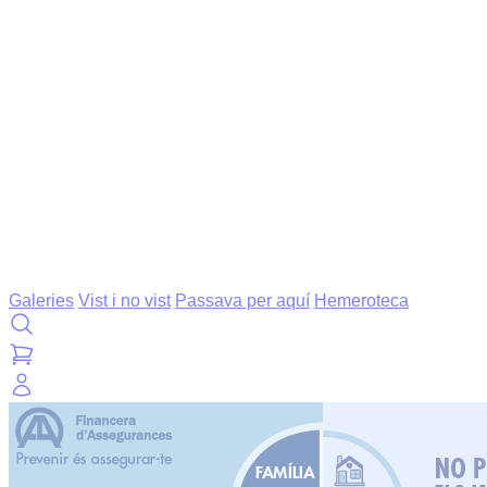
Galeries
Vist i no vist
Passava per aquí
Hemeroteca