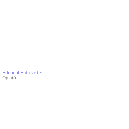
Editorial
Entrevistes
Opinió