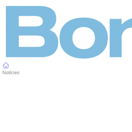
Panell de gestió de galetes
Notícies