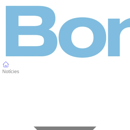
Panell de gestió de galetes
Notícies