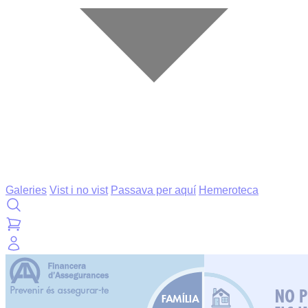
Galeries
Vist i no vist
Passava per aquí
Hemeroteca