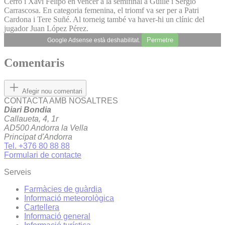
Cerro i Xavi Felipo en vèncer a la semifinal a Guille i Sergio
Carrascosa. En categoria femenina, el triomf va ser per a Patri
Cardona i Tere Suñé. Al torneig també va haver-hi un clínic del
jugador Juan López Pérez.
Permetre
Google Adsense està deshabilitat.
Comentaris
Afegir nou comentari
CONTACTA AMB NOSALTRES
Diari Bondia
Callaueta, 4, 1r
AD500 Andorra la Vella
Principat d'Andorra
Tel. +376 80 88 88
Formulari de contacte
Serveis
Farmàcies de guàrdia
Informació meteorològica
Cartellera
Informació general