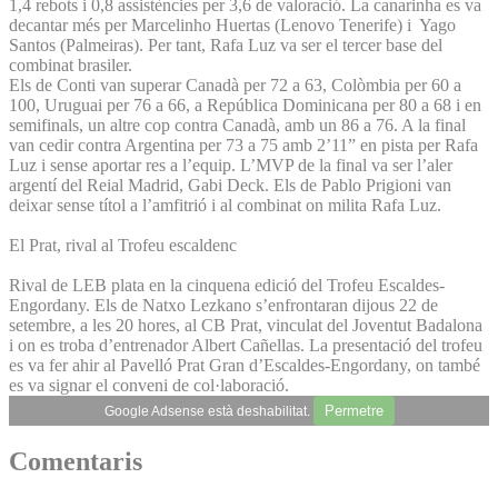
1,4 rebots i 0,8 assistències per 3,6 de valoració. La canarinha es va
decantar més per Marcelinho Huertas (Lenovo Tenerife) i Yago
Santos (Palmeiras). Per tant, Rafa Luz va ser el tercer base del
combinat brasiler.
Els de Conti van superar Canadà per 72 a 63, Colòmbia per 60 a
100, Uruguai per 76 a 66, a República Dominicana per 80 a 68 i en
semifinals, un altre cop contra Canadà, amb un 86 a 76. A la final
van cedir contra Argentina per 73 a 75 amb 2’11” en pista per Rafa
Luz i sense aportar res a l’equip. L’MVP de la final va ser l’aler
argentí del Reial Madrid, Gabi Deck. Els de Pablo Prigioni van
deixar sense títol a l’amfitrió i al combinat on milita Rafa Luz.
El Prat, rival al Trofeu escaldenc
Rival de LEB plata en la cinquena edició del Trofeu Escaldes-
Engordany. Els de Natxo Lezkano s’enfrontaran dijous 22 de
setembre, a les 20 hores, al CB Prat, vinculat del Joventut Badalona
i on es troba d’entrenador Albert Cañellas. La presentació del trofeu
es va fer ahir al Pavelló Prat Gran d’Escaldes-Engordany, on també
es va signar el conveni de col·laboració.
Permetre
Google Adsense està deshabilitat.
Comentaris