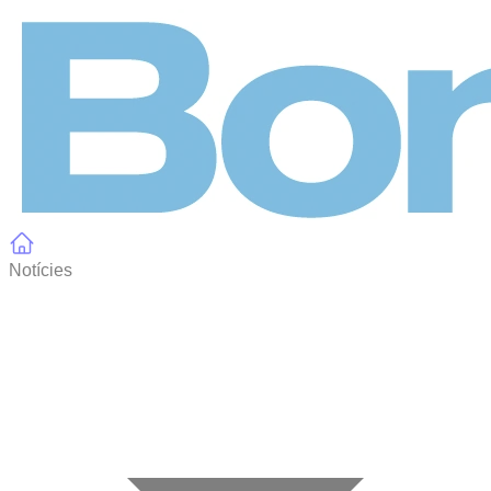
Panell de gestió de galetes
Notícies