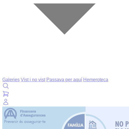
Galeries
Vist i no vist
Passava per aquí
Hemeroteca