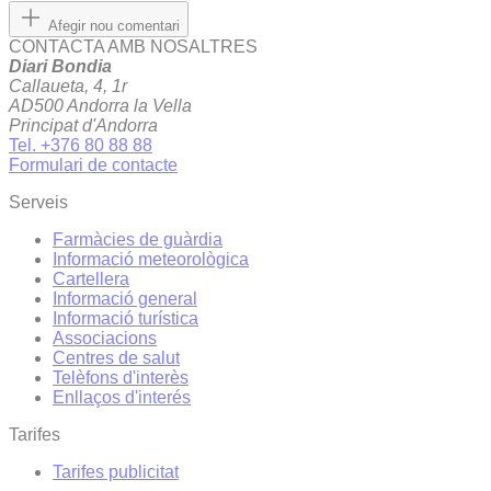
Afegir nou comentari
CONTACTA AMB NOSALTRES
Diari Bondia
Callaueta, 4, 1r
AD500 Andorra la Vella
Principat d'Andorra
Tel. +376 80 88 88
Formulari de contacte
Serveis
Farmàcies de guàrdia
Informació meteorològica
Cartellera
Informació general
Informació turística
Associacions
Centres de salut
Telèfons d'interès
Enllaços d'interés
Tarifes
Tarifes publicitat