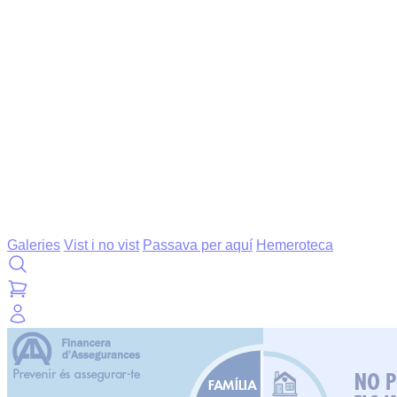
Galeries
Vist i no vist
Passava per aquí
Hemeroteca