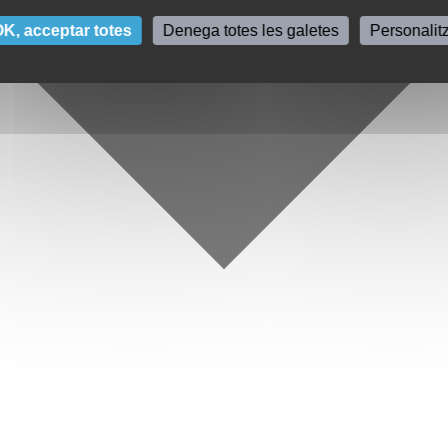
K, acceptar totes
Denega totes les galetes
Personalit