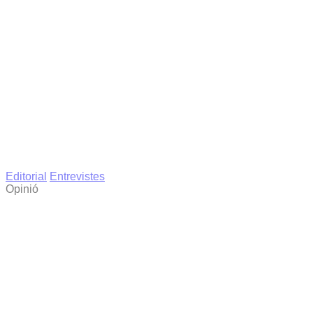
Editorial
Entrevistes
Opinió