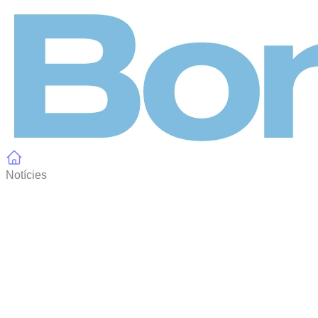
Panell de gestió de galetes
Notícies