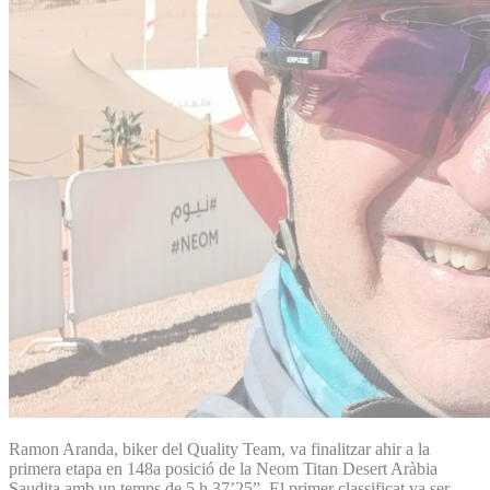
Ramon Aranda, biker del Quality Team, va finalitzar ahir a la
primera etapa en 148a posició de la Neom Titan Desert Aràbia
Saudita amb un temps de 5 h 37’25”. El primer classificat va ser