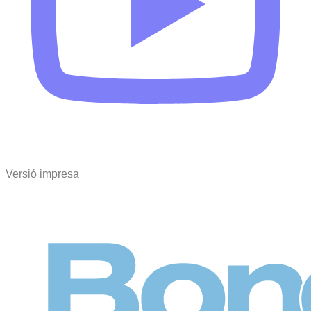
Versió impresa