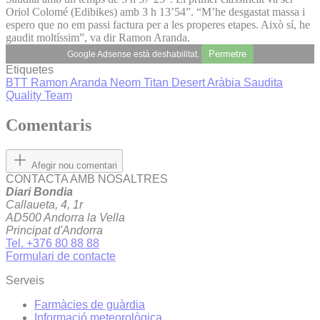
Oriol Colomé (Edibikes) amb 3 h 13’54”. “M’he desgastat massa i
espero que no em passi factura per a les properes etapes. Això sí, he
gaudit moltíssim”, va dir Ramon Aranda.
Permetre
Google Adsense està deshabilitat.
Etiquetes
BTT
Ramon Aranda
Neom Titan Desert Aràbia Saudita
Quality Team
Comentaris
Afegir nou comentari
CONTACTA AMB NOSALTRES
Diari Bondia
Callaueta, 4, 1r
AD500 Andorra la Vella
Principat d'Andorra
Tel. +376 80 88 88
Formulari de contacte
Serveis
Farmàcies de guàrdia
Informació meteorològica