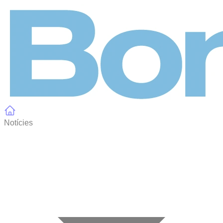
Panell de gestió de galetes
Notícies