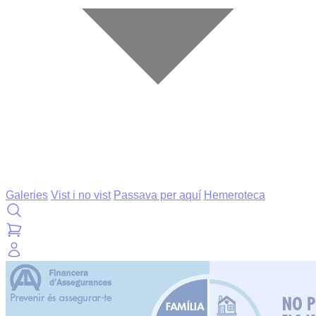
Galeries
Vist i no vist
Passava per aquí
Hemeroteca