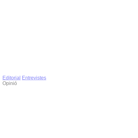
Editorial
Entrevistes
Opinió