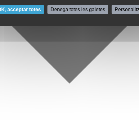
K, acceptar totes
Denega totes les galetes
Personalit