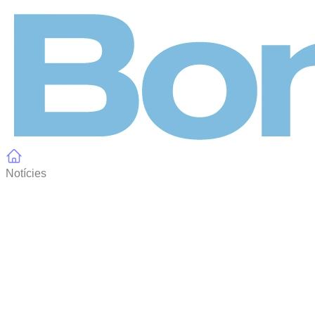
Panell de gestió de galetes
Notícies