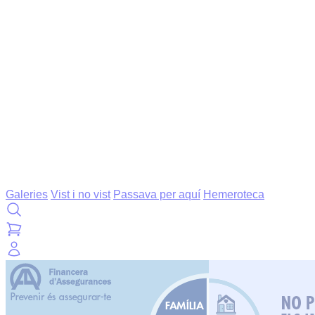
Galeries
Vist i no vist
Passava per aquí
Hemeroteca