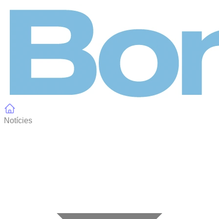
Panell de gestió de galetes
Notícies