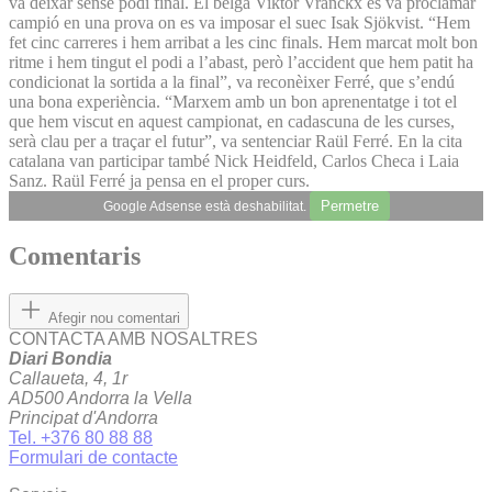
va deixar sense podi final. El belga Viktor Vranckx es va proclamar
campió en una prova on es va imposar el suec Isak Sjökvist. “Hem
fet cinc carreres i hem arribat a les cinc finals. Hem marcat molt bon
ritme i hem tingut el podi a l’abast, però l’accident que hem patit ha
condicionat la sortida a la final”, va reconèixer Ferré, que s’endú
una bona experiència. “Marxem amb un bon aprenentatge i tot el
que hem viscut en aquest campionat, en cadascuna de les curses,
serà clau per a traçar el futur”, va sentenciar Raül Ferré. En la cita
catalana van participar també Nick Heidfeld, Carlos Checa i Laia
Sanz. Raül Ferré ja pensa en el proper curs.
Permetre
Google Adsense està deshabilitat.
Comentaris
Afegir nou comentari
CONTACTA AMB NOSALTRES
Diari Bondia
Callaueta, 4, 1r
AD500 Andorra la Vella
Principat d'Andorra
Tel. +376 80 88 88
Formulari de contacte