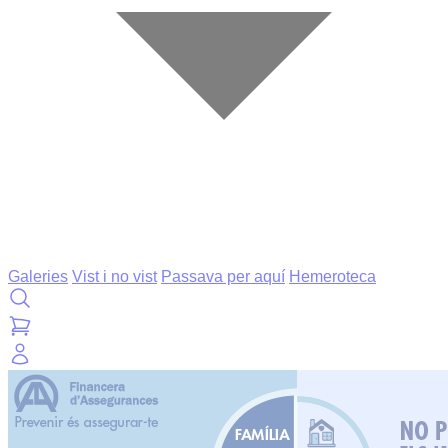
Galeries
Vist i no vist
Passava per aquí
Hemeroteca