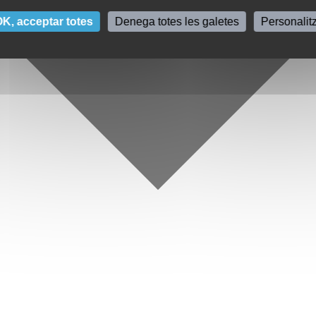
K, acceptar totes
Denega totes les galetes
Personalit