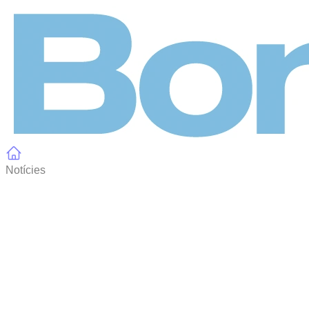
Panell de gestió de galetes
Notícies