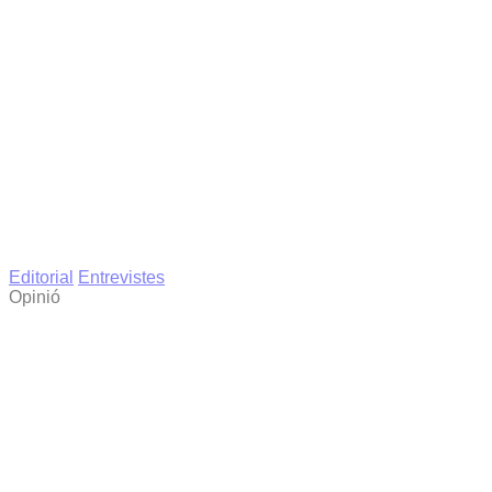
Editorial
Entrevistes
Opinió