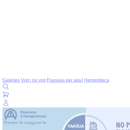
Galeries
Vist i no vist
Passava per aquí
Hemeroteca