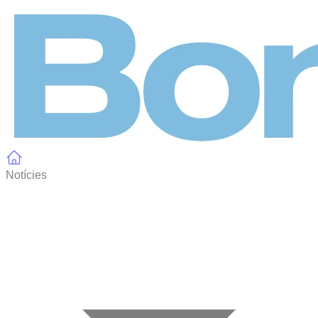
Panell de gestió de galetes
Notícies