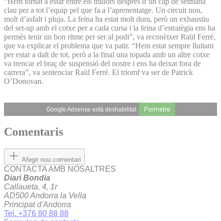
“Hem tornat a estar entre els millors després d’un cap de setmana
clau per a tot l’equip pel que fa a l’aprenentatge. Un circuit nou,
molt d’asfalt i pluja. La feina ha estat molt dura, però un exhaustiu
del set-up amb el cotxe per a cada cursa i la feina d’estratègia ens ha
permès tenir un bon ritme per ser al podi”, va reconèixer Raül Ferré,
que va explicar el problema que va patir. “Hem estat sempre lluitant
per estar a dalt de tot, però a la final una topada amb un altre cotxe
va trencar el braç de suspensió del nostre i ens ha deixat fora de
carrera”, va sentenciar Raül Ferré. El triomf va ser de Patrick
O’Donovan.
Permetre
Google Adsense està deshabilitat.
Comentaris
Afegir nou comentari
CONTACTA AMB NOSALTRES
Diari Bondia
Callaueta, 4, 1r
AD500 Andorra la Vella
Principat d'Andorra
Tel. +376 80 88 88