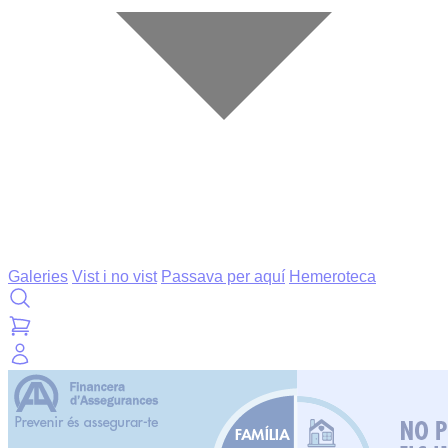
Galeries
Vist i no vist
Passava per aquí
Hemeroteca