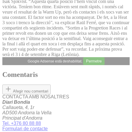
Isak Sjokvist. “Aquesta quarta posició l’hem viscut com una
victòria. Teníem bon ritme. Estàvem sent molt ràpids, i només cal
veure el resultat de la Warm Up, però els contactes i els xocs van ser
una constant. El factor sort no ens ha acompanyat. De fet, a la Heat
3 xoco i trenco la direcció”, va explicar Raül Ferré, que va continuar
compartint els següents incidents. “Sortim a la Progretion Races i al
primer revolt ens donen un cop que ens deixa sense frens. Això ens
va deixar en l’última posició a la semifinal. Vaig aconseguir entrar a
la final i allà el quart em xoca i em desplaça fins a aquesta posició.
Per sort vaig poder-me defensar”, va recordar. La pròxima prova
serà el 3 i 4 de setembre a Riga (Letònia).
Permetre
Google Adsense està deshabilitat.
Comentaris
Afegir nou comentari
CONTACTA AMB NOSALTRES
Diari Bondia
Callaueta, 4, 1r
AD500 Andorra la Vella
Principat d'Andorra
Tel. +376 80 88 88
Formulari de contacte