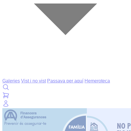
Galeries
Vist i no vist
Passava per aquí
Hemeroteca