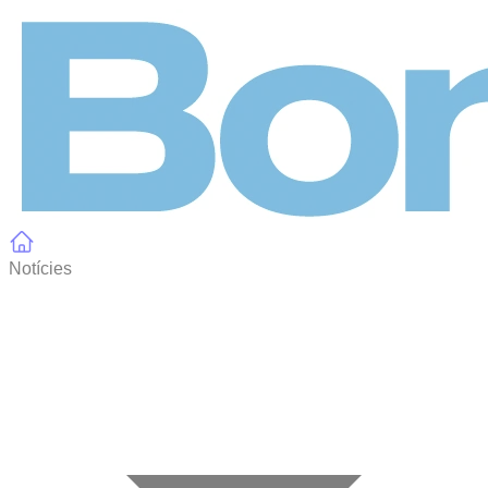
Panell de gestió de galetes
Notícies