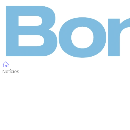
Panell de gestió de galetes
Notícies