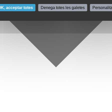
K, acceptar totes
Denega totes les galetes
Personalit