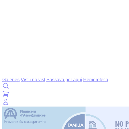
Galeries
Vist i no vist
Passava per aquí
Hemeroteca