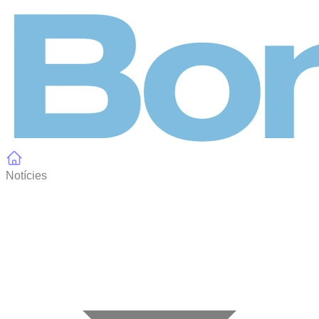
Panell de gestió de galetes
Notícies