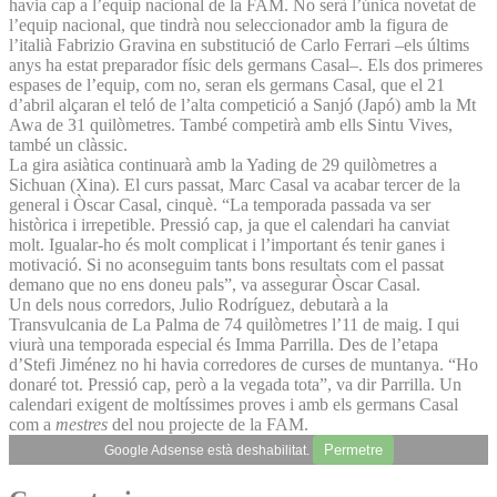
havia cap a l’equip nacional de la FAM. No serà l’única novetat de
l’equip nacional, que tindrà nou seleccionador amb la figura de
l’italià Fabrizio Gravina en substitució de Carlo Ferrari –els últims
anys ha estat preparador físic dels germans Casal–. Els dos primeres
espases de l’equip, com no, seran els germans Casal, que el 21
d’abril alçaran el teló de l’alta competició a Sanjó (Japó) amb la Mt
Awa de 31 quilòmetres. També competirà amb ells Sintu Vives,
també un clàssic.
La gira asiàtica continuarà amb la Yading de 29 quilòmetres a
Sichuan (Xina). El curs passat, Marc Casal va acabar tercer de la
general i Òscar Casal, cinquè. “La temporada passada va ser
històrica i irrepetible. Pressió cap, ja que el calendari ha canviat
molt. Igualar-ho és molt complicat i l’important és tenir ganes i
motivació. Si no aconseguim tants bons resultats com el passat
demano que no ens doneu pals”, va assegurar Òscar Casal.
Un dels nous corredors, Julio Rodríguez, debutarà a la
Transvulcania de La Palma de 74 quilòmetres l’11 de maig. I qui
viurà una temporada especial és Imma Parrilla. Des de l’etapa
d’Stefi Jiménez no hi havia corredores de curses de muntanya. “Ho
donaré tot. Pressió cap, però a la vegada tota”, va dir Parrilla. Un
calendari exigent de moltíssimes proves i amb els germans Casal
com a
mestres
del nou projecte de la FAM.
Permetre
Google Adsense està deshabilitat.