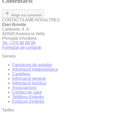
Comentaris
Afegir nou comentari
CONTACTA AMB NOSALTRES
Diari Bondia
Callaueta, 4, 1r
AD500 Andorra la Vella
Principat d'Andorra
Tel. +376 80 88 88
Formulari de contacte
Serveis
Farmàcies de guàrdia
Informació meteorològica
Cartellera
Informació general
Informació turística
Associacions
Centres de salut
Telèfons d'interès
Enllaços d'interés
Tarifes