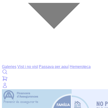
Galeries
Vist i no vist
Passava per aquí
Hemeroteca