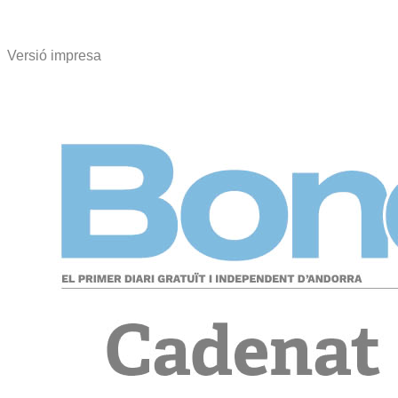
Versió impresa