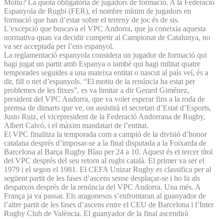
Motiu? La quota obligatòria de jugadors de formació. A la Federació
Espanyola de Rugbi (FER), el nombre mínim de jugadors en
formació que han d’estar sobre el terreny de joc és de sis.
L’excepció que buscava el VPC Andorra, que ja coneixia aquesta
normativa quan va decidir competir al Campionat de Catalunya, no
va ser acceptada per l’ens espanyol.
La reglamentació espanyola considera un jugador de formació qui
hagi jugat un partit amb Espanya o també qui hagi militat quatre
temporades seguides a una mateixa entitat o nascut al país veí, és a
dir, fill o net d’espanyols. “El motiu de la renúncia ha estat per
problemes de les fitxes”, es va limitar a dir Gerard Giménez,
president del VPC Andorra, que va voler esperar fins a la roda de
premsa de dimarts que ve, on assistirà el secretari d’Estat d’Esports,
Justo Ruiz, el vicepresident de la Federació Andorrana de Rugby,
Albert Calvó, i el màxim mandatari de l’entitat.
El VPC finalitza la temporada com a campió de la divisió d’honor
catalana després d’imposar-se a la final disputada a la Foixarda de
Barcelona al Barça Rugby Blau per 24 a 10. Aquest és el tercer títol
del VPC després del seu retorn al rugbi català. El primer va ser el
1979 i el segon el 1981. El CEFA Unizar Rugby es classifica per al
següent partit de les fases d’ascens sense desplaçar-se i ho fa als
despatxos després de la renúncia del VPC Andorra. Una més. A
França ja va passar. Els aragonesos s’enfrontaran al guanyador de
l’altre partit de les fases d’ascens entre el CEU de Barcelona i l’Inter
Rugby Club de València. El guanyador de la final ascendirà