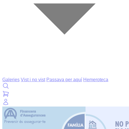
Galeries
Vist i no vist
Passava per aquí
Hemeroteca