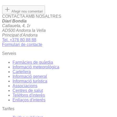
Afegir nou comentari
CONTACTA AMB NOSALTRES
Diari Bondia
Callaueta, 4, 1r
AD500 Andorra la Vella
Principat d'Andorra
Tel. +376 80 88 88
Formulari de contacte
Serveis
Farmàcies de guàrdia
Informació meteorològica
Cartellera
Informació general
Informació turística
Associacions
Centres de salut
Telèfons d'interès
Enllaços d'interés
Tarifes