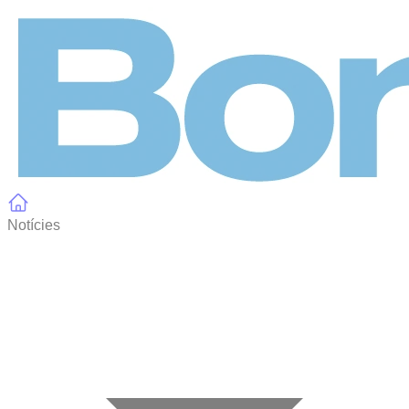
Panell de gestió de galetes
Notícies