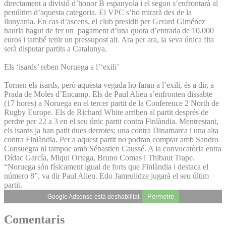
directament a divisió d’honor B espanyola i el segon s’enfrontarà al
penúltim d’aquesta categoria. El VPC s’ho mirarà des de la
llunyania. En cas d’ascens, el club presidit per Gerard Giménez
hauria hagut de fer un pagament d’una quota d’entrada de 10.000
euros i també tenir un pressupost alt. Ara per ara, la seva única fita
serà disputar partits a Catalunya.
Els ‘isards’ reben Noruega a l’‘exili’
Tornen els isards, però aquesta vegada ho faran a l’exili, és a dir, a
Prada de Moles d’Encamp. Els de Paul Alieu s’enfronten dissabte
(17 hores) a Noruega en el tercer partit de la Conference 2 North de
Rugby Europe. Els de Richard White arriben al partit després de
perdre per 22 a 3 en el seu únic partit contra Finlàndia. Mentrestant,
els isards ja han patit dues derrotes: una contra Dinamarca i una alta
contra Finlàndia. Per a aquest partit no podran comptar amb Sandro
Consuegra ni tampoc amb Sébastien Caussé. A la convocatòria entra
Dídac García, Miqui Ortega, Bruno Comas i Thibaut Trape.
“Noruega són físicament igual de forts que Finlàndia i destaca el
número 8”, va dir Paul Alieu. Edo Jamrulidze jugarà el seu últim
partit.
Permetre
Google Adsense està deshabilitat.
Comentaris