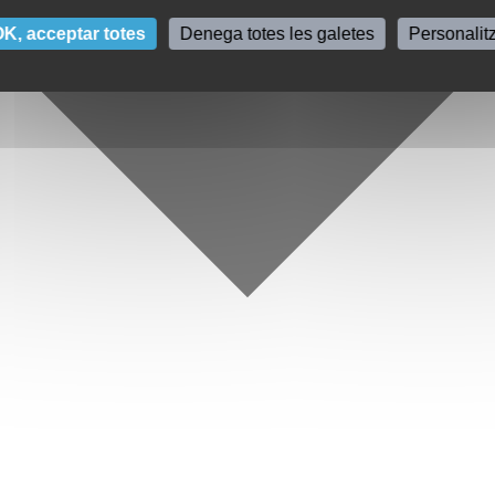
K, acceptar totes
Denega totes les galetes
Personalit