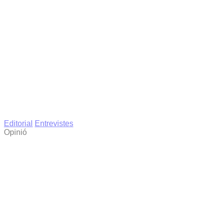
Editorial
Entrevistes
Opinió