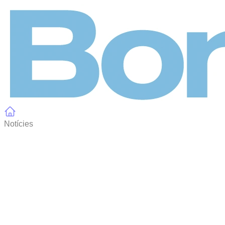
Panell de gestió de galetes
Notícies