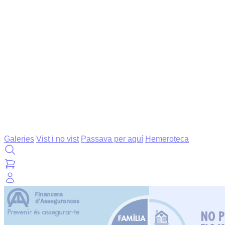
Galeries
Vist i no vist
Passava per aquí
Hemeroteca