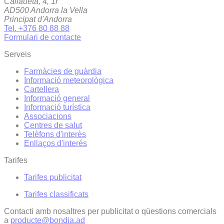
Callaueta, 4, 1r
AD500 Andorra la Vella
Principat d'Andorra
Tel. +376 80 88 88
Formulari de contacte
Serveis
Farmàcies de guàrdia
Informació meteorològica
Cartellera
Informació general
Informació turística
Associacions
Centres de salut
Telèfons d'interès
Enllaços d'interés
Tarifes
Tarifes publicitat
Tarifes classificats
Contacti amb nosaltres per publicitat o qüestions comercials
a
producte@bondia.ad