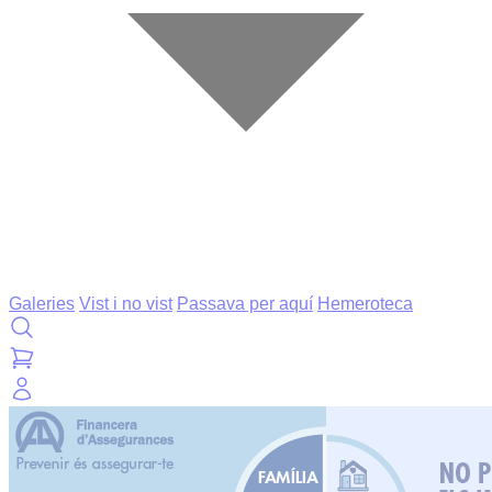
Galeries
Vist i no vist
Passava per aquí
Hemeroteca