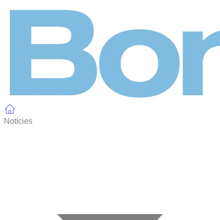
Panell de gestió de galetes
Notícies