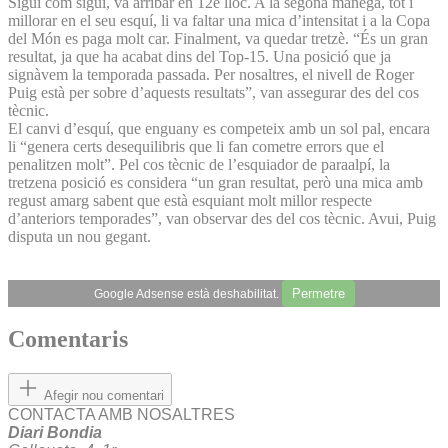
Sigui com sigui, va arribar en 12è lloc. A la segona mànega, tot i
millorar en el seu esquí, li va faltar una mica d’intensitat i a la Copa
del Món es paga molt car. Finalment, va quedar tretzè. “És un gran
resultat, ja que ha acabat dins del Top-15. Una posició que ja
signàvem la temporada passada. Per nosaltres, el nivell de Roger
Puig està per sobre d’aquests resultats”, van assegurar des del cos
tècnic.
El canvi d’esquí, que enguany es competeix amb un sol pal, encara
li “genera certs desequilibris que li fan cometre errors que el
penalitzen molt”. Pel cos tècnic de l’esquiador de paraalpí, la
tretzena posició es considera “un gran resultat, però una mica amb
regust amarg sabent que està esquiant molt millor respecte
d’anteriors temporades”, van observar des del cos tècnic. Avui, Puig
disputa un nou gegant.
Permetre
Google Adsense està deshabilitat.
Comentaris
Afegir nou comentari
CONTACTA AMB NOSALTRES
Diari Bondia