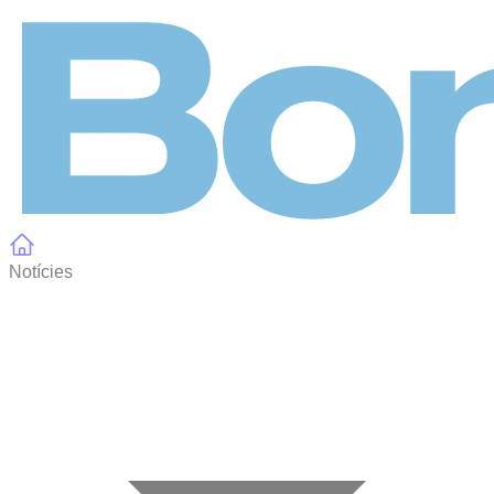
Panell de gestió de galetes
Notícies