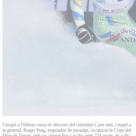
Cinqué a l'última cursa de descens del calendari i, per tant, cinquè a
la general. Roger Puig, esquiador de paraalpí, va tancar la Copa del
Món de Tignes amb un cinquè lloc i acaba amb 224 punts, és a dir,