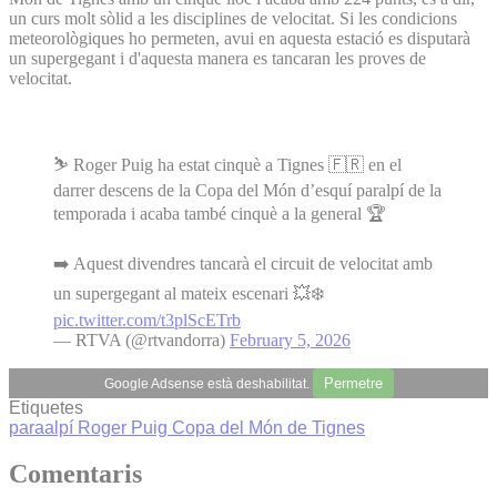
un curs molt sòlid a les disciplines de velocitat. Si les condicions
meteorològiques ho permeten, avui en aquesta estació es disputarà
un supergegant i d'aquesta manera es tancaran les proves de
velocitat.
⛷️ Roger Puig ha estat cinquè a Tignes 🇫🇷 en el
darrer descens de la Copa del Món d’esquí paralpí de la
temporada i acaba també cinquè a la general 🏆
➡️ Aquest divendres tancarà el circuit de velocitat amb
un supergegant al mateix escenari 💥❄️
pic.twitter.com/t3plScETrb
— RTVA (@rtvandorra)
February 5, 2026
Permetre
Google Adsense està deshabilitat.
Etiquetes
paraalpí
Roger Puig
Copa del Món de Tignes
Comentaris