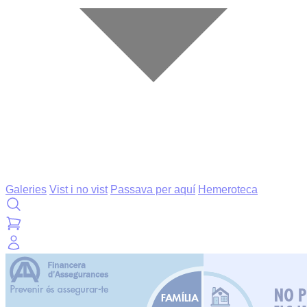
Galeries
Vist i no vist
Passava per aquí
Hemeroteca