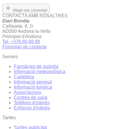
Afegir nou comentari
CONTACTA AMB NOSALTRES
Diari Bondia
Callaueta, 4, 1r
AD500 Andorra la Vella
Principat d'Andorra
Tel. +376 80 88 88
Formulari de contacte
Serveis
Farmàcies de guàrdia
Informació meteorològica
Cartellera
Informació general
Informació turística
Associacions
Centres de salut
Telèfons d'interès
Enllaços d'interés
Tarifes
Tarifes publicitat