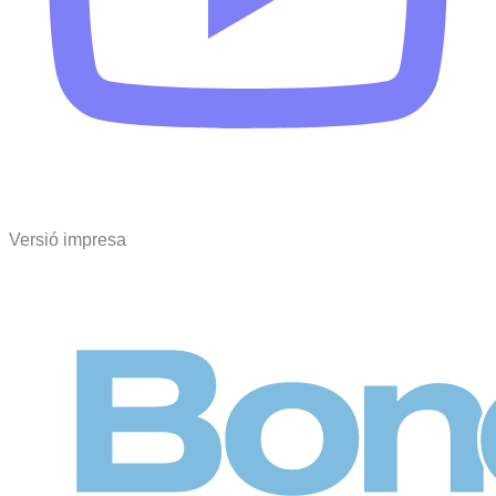
Versió impresa