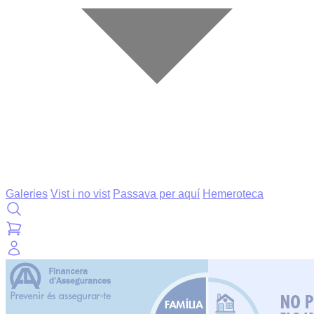
Galeries
Vist i no vist
Passava per aquí
Hemeroteca