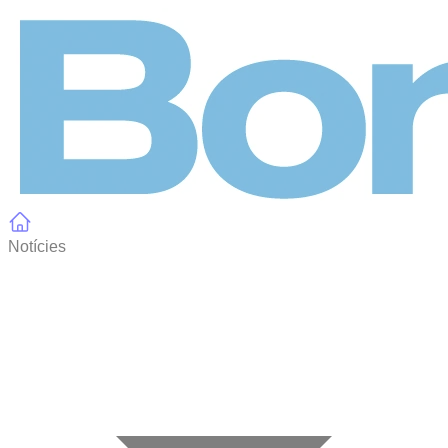
Panell de gestió de galetes
Notícies