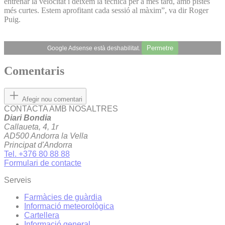
entrenar la velocitat i deixem la tècnica per a més tard, amb pistes
més curtes. Estem aprofitant cada sessió al màxim”, va dir Roger
Puig.
Permetre
Google Adsense està deshabilitat.
Comentaris
Afegir nou comentari
CONTACTA AMB NOSALTRES
Diari Bondia
Callaueta, 4, 1r
AD500 Andorra la Vella
Principat d'Andorra
Tel. +376 80 88 88
Formulari de contacte
Serveis
Farmàcies de guàrdia
Informació meteorològica
Cartellera
Informació general