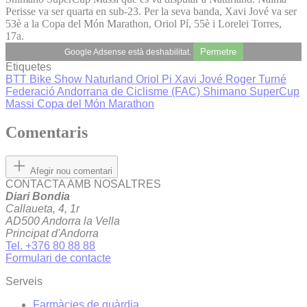
Perisse va ser quarta en sub-23. Per la seva banda, Xavi Jové va ser
53è a la Copa del Món Marathon, Oriol Pí, 55è i Lorelei Torres,
17a.
Permetre
Google Adsense està deshabilitat.
Etiquetes
BTT
Bike Show Naturland
Oriol Pi
Xavi Jové
Roger Turné
Federació Andorrana de Ciclisme (FAC)
Shimano SuperCup
Massi
Copa del Món Marathon
Comentaris
Afegir nou comentari
CONTACTA AMB NOSALTRES
Diari Bondia
Callaueta, 4, 1r
AD500 Andorra la Vella
Principat d'Andorra
Tel. +376 80 88 88
Formulari de contacte
Serveis
Farmàcies de guàrdia