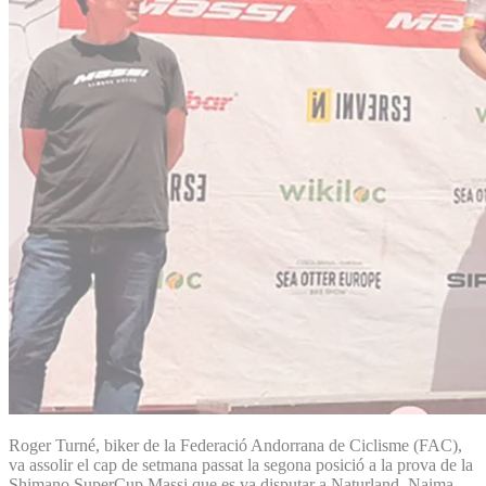
Roger Turné, biker de la Federació Andorrana de Ciclisme (FAC),
va assolir el cap de setmana passat la segona posició a la prova de la
Shimano SuperCup Massi que es va disputar a Naturland. Naima