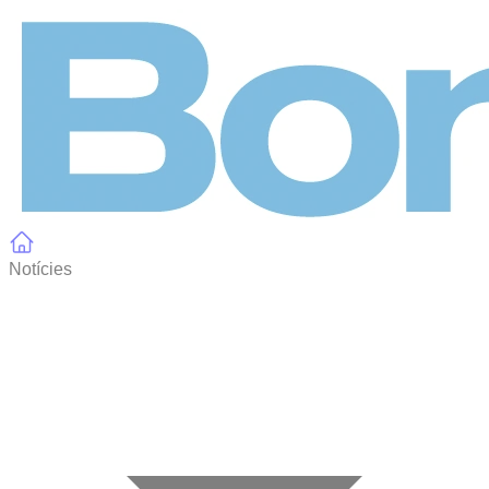
Panell de gestió de galetes
Notícies