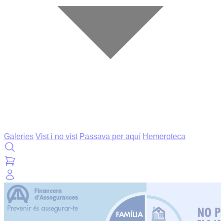
Galeries
Vist i no vist
Passava per aquí
Hemeroteca