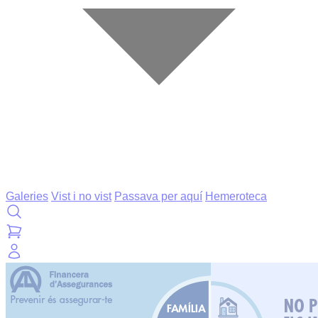
Galeries
Vist i no vist
Passava per aquí
Hemeroteca