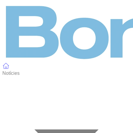
Panell de gestió de galetes
Notícies