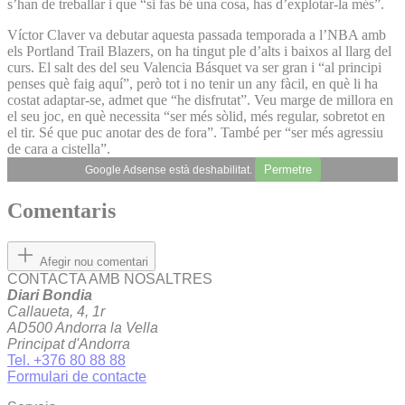
s’han de treballar i que “si fas bé una cosa, has d’explotar-la més”.
Víctor Claver va debutar aquesta passada temporada a l’NBA amb
els Portland Trail Blazers, on ha tingut ple d’alts i baixos al llarg del
curs. El salt des del seu Valencia Básquet va ser gran i “al principi
penses què faig aquí”, però tot i no tenir un any fàcil, en què li ha
costat adaptar-se, admet que “he disfrutat”. Veu marge de millora en
el seu joc, en què necessita “ser més sòlid, més regular, sobretot en
el tir. Sé que puc anotar des de fora”. També per “ser més agressiu
de cara a cistella”.
Permetre
Google Adsense està deshabilitat.
Comentaris
Afegir nou comentari
CONTACTA AMB NOSALTRES
Diari Bondia
Callaueta, 4, 1r
AD500 Andorra la Vella
Principat d'Andorra
Tel. +376 80 88 88
Formulari de contacte