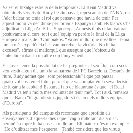
Va ser el fitxatge estrella de la temporada. El Reial Madrid va
obtenir els serveis de Rudy l’estiu passat, repescant-lo de l’NBA, on
l’aler balear no tenia el rol que pensava que havia de tenir. Per
aquest motiu va decidir-se per tornar a Espanya i amb els blancs s’ha
adjudicat la Lliga ACB i la Supercopa. Aquests títols el fan valorar
positivament el curs, tot i que l’equip va perdre la final de la Lliga
europea a mans de l’Olimpiakos. “Va ser millor que nosaltres. Tenia
molta més experiència i es van merèixer la victòria. No hi ha
excuses”, afirma el mallorquí, que assegura que l’objectiu és
“intentar arribar-hi un altre cop l’any vinent”.
Els joves tenen la possibilitat de fer preguntes al seu ídol, com si es
veu vestit algun dia amb la samarreta de l’FC Barcelona. Després de
riure, Rudy admet que “som professionals” i que pot passar
qualsevol cosa en el futur, però el que va comptar en la seva decisió
de jugar a la capital d’Espanya i no de blaugrana és que “el Reial
Madrid va tenir molta més voluntat de tenir-me”. Tot i així, remarca
que el Barça “té grandíssims jugadors i és un dels millors equips
d’Europa”.
Als participants del campus els recomana que aprofitin els
ensenyaments d’aquests dies i que “vagin millorant dia a dia”,
perquè “sempre hi ha coses a millorar”. Ell mateix n’és un exemple:
“He d’utilitzar més l’esquerra.” També considera que les virtuts