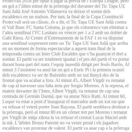
Protecvall 2018 per optar a jugar la prèvia de l’Europa League, però
un gol a l’últim minut de la pròrroga del davanter del Tic Tapa UE
Sant Julià José Antonio Villanueva va deixar el somni dels
escaldencs en un malson. Per tant, la final de la Copa Constitució
Protecvall serà un clàssic, és a dir, el Tic Tapa UE Sant Julià contra
el Vall Banc FC Santa Coloma, ja que els colomencs van eliminar a
l’altra semifinal l’FC Lusitans en vèncer per 1 a 2 amb un doblet de
Gabi Riera. Al Centre d’Entrenaments de la FAF 1 es va disputar
una semifinal sorprenent entre un Tic Tapa UE Sant Julià que arriba
en un moment de forma espectacular a aquest tram final de la
temporada contra un Inter Club Escaldes que s’ha guanyat el dret a
somiar. El partit va ser totalment igualat i el pes del partit el va portar
durant bona part del matx l’equip lauredià dirigit per Jesús Barón. Al
minut 3 l’assistent va anul·lar un gol a Enric Pi i la primera ocasió
dels escaldencs va ser de Baixinho amb un xut llunyà des de la
frontal que va acabar a fora. Al minut 45, Albert Virgili va rematar
de cap al travesser una falta treta per Sergio Moreno. A la represa, el
mateix davanter de l’Inter, Albert Virgili, va rematar de cap una
centrada de Germán Damiá, que va aturar Nico Ratti. Al minut 60,
Luque va estar a punt d’inaugurar el marcador amb un xut ras que
va refusar el veterà porter Joan Bayona. El partit semblava destinat a
la pròrroga, però al minut 80 en un córner tret per Moreno i rematat
per Virgili de mitja xilena la va refusar el central Lucas Maciel amb
la mà. L’àrbitre Bruno Parente no va veure penal i els jugadors
escaldencs van protestar de valent. El partit va anar cap a la pròrroga