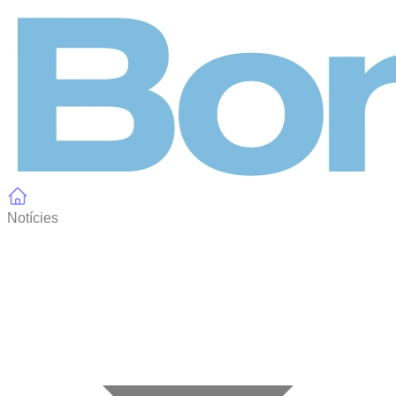
Panell de gestió de galetes
Notícies