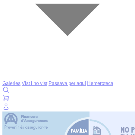
Galeries
Vist i no vist
Passava per aquí
Hemeroteca