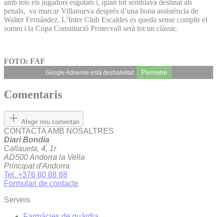
amb tots els jugadors esgotats i, quan tot semblava destinat als
penals, va marcar Villanueva després d’una bona assistència de
Walter Fernández. L’Inter Club Escaldes es queda sense complir el
somni i la Copa Constitució Protecvall serà tot un clàssic.
FOTO: FAF
Permetre
Google Adsense està deshabilitat.
Comentaris
Afegir nou comentari
CONTACTA AMB NOSALTRES
Diari Bondia
Callaueta, 4, 1r
AD500 Andorra la Vella
Principat d'Andorra
Tel. +376 80 88 88
Formulari de contacte
Serveis
Farmàcies de guàrdia