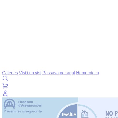
Galeries
Vist i no vist
Passava per aquí
Hemeroteca