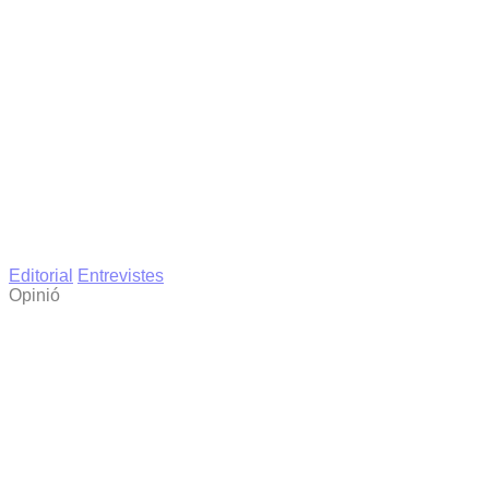
Editorial
Entrevistes
Opinió