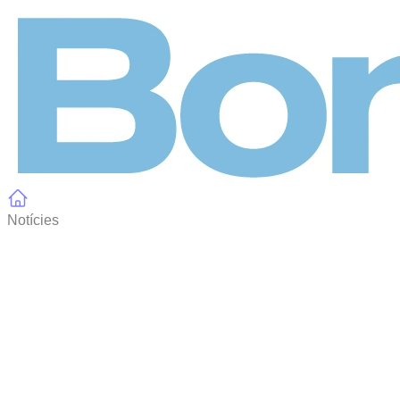
Panell de gestió de galetes
Notícies