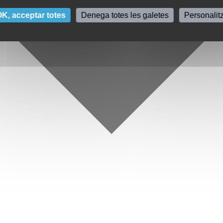
K, acceptar totes
Denega totes les galetes
Personalit