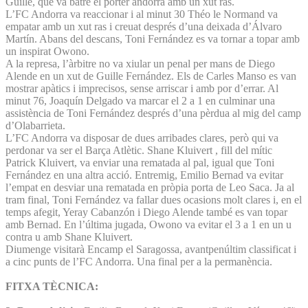
Guille, que va batre el porter andorrà amb un xut ras.
L’FC Andorra va reaccionar i al minut 30 Théo le Normand va
empatar amb un xut ras i creuat després d’una deixada d’Álvaro
Martín. Abans del descans, Toni Fernández es va tornar a topar amb
un inspirat Owono.
A la represa, l’àrbitre no va xiular un penal per mans de Diego
Alende en un xut de Guille Fernández. Els de Carles Manso es van
mostrar apàtics i imprecisos, sense arriscar i amb por d’errar. Al
minut 76, Joaquín Delgado va marcar el 2 a 1 en culminar una
assistència de Toni Fernández després d’una pèrdua al mig del camp
d’Olabarrieta.
L’FC Andorra va disposar de dues arribades clares, però qui va
perdonar va ser el Barça Atlètic. Shane Kluivert , fill del mític
Patrick Kluivert, va enviar una rematada al pal, igual que Toni
Fernández en una altra acció. Entremig, Emilio Bernad va evitar
l’empat en desviar una rematada en pròpia porta de Leo Saca. Ja al
tram final, Toni Fernández va fallar dues ocasions molt clares i, en el
temps afegit, Yeray Cabanzón i Diego Alende també es van topar
amb Bernad. En l’última jugada, Owono va evitar el 3 a 1 en un u
contra u amb Shane Kluivert.
Diumenge visitarà Encamp el Saragossa, avantpenúltim classificat i
a cinc punts de l’FC Andorra. Una final per a la permanència.
FITXA TÈCNICA: