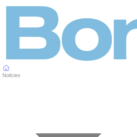
Panell de gestió de galetes
Notícies