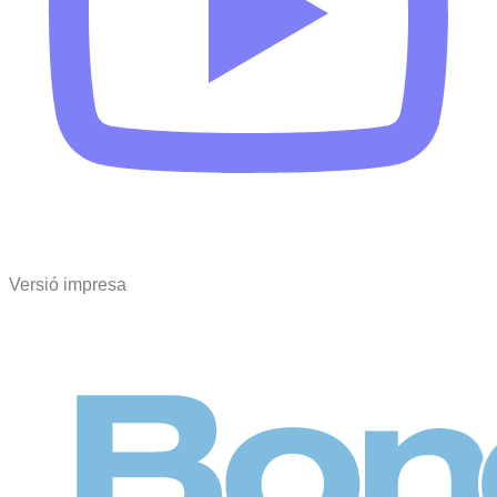
Versió impresa