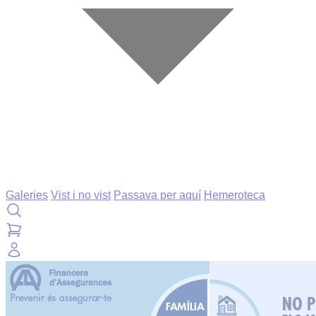
Galeries
Vist i no vist
Passava per aquí
Hemeroteca