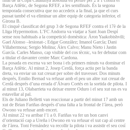
final de la Copa Catalunya absoluta en perdre per 2 a 1 contra el
Barça Atlètic, de Segona RFEF, a les semifinals. És la segona
temporada consecutiva que no accedeix a la final, ja que el curs
passat també el va eliminar un altre equip de categoria inferior, el
Girona B.
El cinquè classificat del grup 3 de Segona RFEF contra el 17è de la
Lliga Hypermotion. L’FC Andorra va viatjar a Sant Joan Despí
sense nou habituals a la competició domèstica: Áron Yaakobishvili;
Gael Alonso –lesionat–; Edgar González; Imanol García; Dani
Villahermosa; Sergio Molina; Álex Calvo; Manu Nieto i Jastin
García. Carles Manso, cap visible del cos tècnic, va fer debutar com
a titular el davanter centre Marc Cardona.
La posada en escena va ser bona i els primers minuts va dominar el
Barça Atlètic. Al minut 2, Josep Cerdà, força actiu per la banda
dreta, va enviar un xut creuat per sobre del travesser. Dos minuts
després, Emilio Bernad va refusar amb el peu un altre xut creuat de
Cerdà després d’una errada d’Álvaro Cortés en la sortida de pilota. I
al minut 13, Olabarrieta va deixar enrere Oduro i el seu xut ras es va
estavellar al pal.
Els de Juliano Belletti van reaccionar a partir del minut 17 amb un
xut de Brian Fariñas després d’una falta a la frontal de l’àrea, però
Owono va refusar amb encert.
Al minut 22 va arribar l’1 a 0. Fariñas va fer un bon canvi
d’orientació cap a Ureña i Owono en va refusar el xut cap al centre
de l’àrea. Toni Fernández va recollir la pilota i va assistir el seu cosí