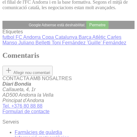
el filial de l'FC Andorra i en la base formativa. Segons el mitjà de
comunicació català, les negociacions estan molt avançades.
Permetre
Google Adsense està deshabilitat.
Etiquetes
futbol
FC Andorra
Copa Catalunya
Barça Atlètic
Carles
Manso
Juliano Belletti
Toni Fernández
'Guille' Fernández
Comentaris
Afegir nou comentari
CONTACTA AMB NOSALTRES
Diari Bondia
Callaueta, 4, 1r
AD500 Andorra la Vella
Principat d'Andorra
Tel. +376 80 88 88
Formulari de contacte
Serveis
Farmàcies de guàrdia