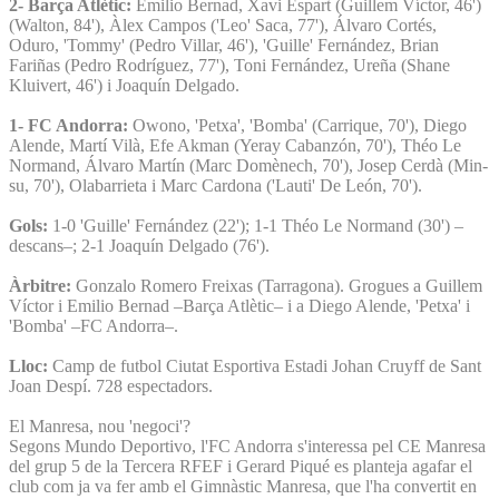
2- Barça Atlètic:
Emilio Bernad, Xavi Espart (Guillem Víctor, 46')
(Walton, 84'), Àlex Campos ('Leo' Saca, 77'), Álvaro Cortés,
Oduro, 'Tommy' (Pedro Villar, 46'), 'Guille' Fernández, Brian
Fariñas (Pedro Rodríguez, 77'), Toni Fernández, Ureña (Shane
Kluivert, 46') i Joaquín Delgado.
1- FC Andorra:
Owono, 'Petxa', 'Bomba' (Carrique, 70'), Diego
Alende, Martí Vilà, Efe Akman (Yeray Cabanzón, 70'), Théo Le
Normand, Álvaro Martín (Marc Domènech, 70'), Josep Cerdà (Min-
su, 70'), Olabarrieta i Marc Cardona ('Lauti' De León, 70').
Gols:
1-0 'Guille' Fernández (22'); 1-1 Théo Le Normand (30') –
descans–; 2-1 Joaquín Delgado (76').
Àrbitre:
Gonzalo Romero Freixas (Tarragona). Grogues a Guillem
Víctor i Emilio Bernad –Barça Atlètic– i a Diego Alende, 'Petxa' i
'Bomba' –FC Andorra–.
Lloc:
Camp de futbol Ciutat Esportiva Estadi Johan Cruyff de Sant
Joan Despí. 728 espectadors.
El Manresa, nou 'negoci'?
Segons Mundo Deportivo, l'FC Andorra s'interessa pel CE Manresa
del grup 5 de la Tercera RFEF i Gerard Piqué es planteja agafar el
club com ja va fer amb el Gimnàstic Manresa, que l'ha convertit en