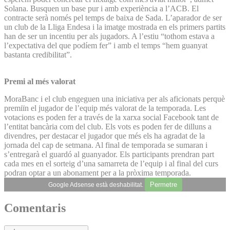
Solana. Busquen un base pur i amb experiència a l’ACB. El
contracte serà només pel temps de baixa de Sada. L’aparador de ser
un club de la Lliga Endesa i la imatge mostrada en els primers partits
han de ser un incentiu per als jugadors. A l’estiu “tothom estava a
l’expectativa del que podíem fer” i amb el temps “hem guanyat
bastanta credibilitat”.
Premi al més valorat
MoraBanc i el club engeguen una iniciativa per als aficionats perquè
premiïn el jugador de l’equip més valorat de la temporada. Les
votacions es poden fer a través de la xarxa social Facebook tant de
l’entitat bancària com del club. Els vots es poden fer de dilluns a
divendres, per destacar el jugador que més els ha agradat de la
jornada del cap de setmana. Al final de temporada se sumaran i
s’entregarà el guardó al guanyador. Els participants prendran part
cada mes en el sorteig d’una samarreta de l’equip i al final del curs
podran optar a un abonament per a la pròxima temporada.
Permetre
Google Adsense està deshabilitat.
Comentaris