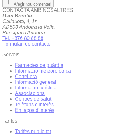
Afegir nou comentari
CONTACTA AMB NOSALTRES
Diari Bondia
Callaueta, 4, 1r
AD500 Andorra la Vella
Principat d'Andorra
Tel. +376 80 88 88
Formulari de contacte
Serveis
Farmàcies de guàrdia
Informació meteorològica
Cartellera
Informació general
Informació turística
Associacions
Centres de salut
Telèfons d'interès
Enllaços d'interés
Tarifes
Tarifes publicitat