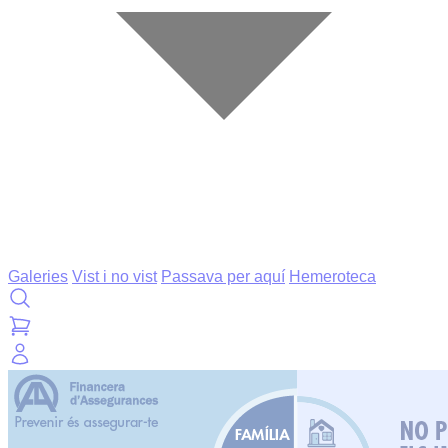
Galeries
Vist i no vist
Passava per aquí
Hemeroteca