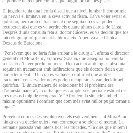
al període de recuperació fins que pugui tornar a les pistes.
El jugador tenia una hèrnia discal que a nivell lumbar li comprimia
un nervi i el limitava en la seva activitat física. Es va voler evitar el
quiròfan, però amb el tractament que seguia no es va poder
recuperar, així que es va perdre els quatre últims partits de Lliga.
Després d’una consulta feta al doctor Cáceres, es va decidir que fos
intervingut quirúrgicament i ahir mateix l’operava a la Clínica
Dexeus de Barcelona.
“Pensàvem que no faria falta arribar a la cirurgia”, afirma el director
general del MoraBanc, Francesc Solana, que assegura no tenir la
sensació d’haver perdut un mes: “Hem actuat amb lògica absoluta,
seguint un tractament amb infiltracions que els doctors deien que
podia tenir èxit.” Un cop es va haver confirmat que amb el
tractament conservador no es podria recuperar, es van decidir pel
quiròfan. “L’única manera de solucionar bé el problema era
d’aquesta manera”, i confia que es compleixi el període estimat de
tres mesos i mig de recuperació: “Afrontem la situació amb el
màxim optimisme i confiem que com més aviat millor pugui tornar a
jugar.”
Preveient com es desenvolupaven els esdeveniments, al MoraBanc
ningú es va quedar quiet i van començar a sondejar el mercat. La
setmana passada van intensificar les trucades. “Fa dies que mirem i
esperem poder concretar el fitxatge com més aviat millor”, admet