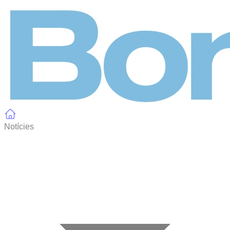
Panell de gestió de galetes
Notícies