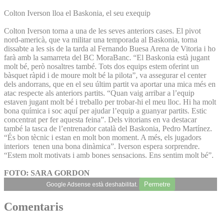
Colton Iverson lloa el Baskonia, el seu exequip
Colton Iverson torna a una de les seves anteriors cases. El pivot
nord-americà, que va militar una temporada al Baskonia, torna
dissabte a les sis de la tarda al Fernando Buesa Arena de Vitoria i ho
farà amb la samarreta del BC MoraBanc. “El Baskonia està jugant
molt bé, però nosaltres també. Tots dos equips estem oferint un
bàsquet ràpid i de moure molt bé la pilota”, va assegurar el center
dels andorrans, que en el seu últim partit va aportar una mica més en
atac respecte als anteriors partits. “Quan vaig arribar a l’equip
estaven jugant molt bé i treballo per trobar-hi el meu lloc. Hi ha molt
bona química i soc aquí per ajudar l’equip a guanyar partits. Estic
concentrat per fer aquesta feina”. Dels vitorians en va destacar
també la tasca de l’entrenador català del Baskonia, Pedro Martínez.
“És bon tècnic i estan en molt bon moment. A més, els jugadors
interiors tenen una bona dinàmica”. Iverson espera sorprendre.
“Estem molt motivats i amb bones sensacions. Ens sentim molt bé”.
FOTO: SARA GORDON
Permetre
Google Adsense està deshabilitat.
Comentaris