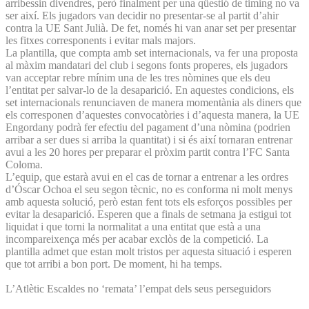
arribessin divendres, però finalment per una qüestió de timing no va
ser així. Els jugadors van decidir no presentar-se al partit d’ahir
contra la UE Sant Julià. De fet, només hi van anar set per presentar
les fitxes corresponents i evitar mals majors.
La plantilla, que compta amb set internacionals, va fer una proposta
al màxim mandatari del club i segons fonts properes, els jugadors
van acceptar rebre mínim una de les tres nòmines que els deu
l’entitat per salvar-lo de la desaparició. En aquestes condicions, els
set internacionals renunciaven de manera momentània als diners que
els corresponen d’aquestes convocatòries i d’aquesta manera, la UE
Engordany podrà fer efectiu del pagament d’una nòmina (podrien
arribar a ser dues si arriba la quantitat) i si és així tornaran entrenar
avui a les 20 hores per preparar el pròxim partit contra l’FC Santa
Coloma.
L’equip, que estarà avui en el cas de tornar a entrenar a les ordres
d’Óscar Ochoa el seu segon tècnic, no es conforma ni molt menys
amb aquesta solució, però estan fent tots els esforços possibles per
evitar la desaparició. Esperen que a finals de setmana ja estigui tot
liquidat i que torni la normalitat a una entitat que està a una
incompareixença més per acabar exclòs de la competició. La
plantilla admet que estan molt tristos per aquesta situació i esperen
que tot arribi a bon port. De moment, hi ha temps.
L’Atlètic Escaldes no ‘remata’ l’empat dels seus perseguidors