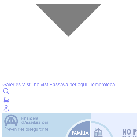
Galeries
Vist i no vist
Passava per aquí
Hemeroteca