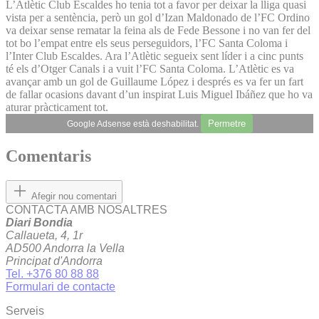
L’Atlètic Club Escaldes ho tenia tot a favor per deixar la lliga quasi
vista per a sentència, però un gol d’Izan Maldonado de l’FC Ordino
va deixar sense rematar la feina als de Fede Bessone i no van fer del
tot bo l’empat entre els seus perseguidors, l’FC Santa Coloma i
l’Inter Club Escaldes. Ara l’Atlètic segueix sent líder i a cinc punts
té els d’Otger Canals i a vuit l’FC Santa Coloma. L’Atlètic es va
avançar amb un gol de Guillaume López i després es va fer un fart
de fallar ocasions davant d’un inspirat Luis Miguel Ibáñez que ho va
aturar pràcticament tot.
Permetre
Google Adsense està deshabilitat.
Comentaris
Afegir nou comentari
CONTACTA AMB NOSALTRES
Diari Bondia
Callaueta, 4, 1r
AD500 Andorra la Vella
Principat d'Andorra
Tel. +376 80 88 88
Formulari de contacte
Serveis