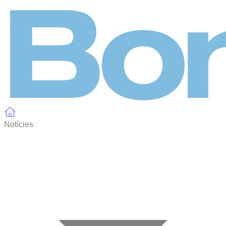
Panell de gestió de galetes
Notícies