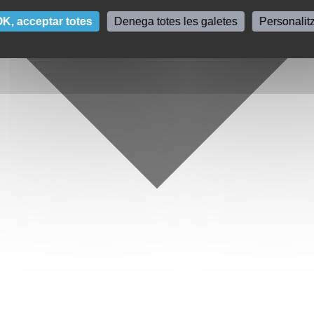
K, acceptar totes
Denega totes les galetes
Personalit