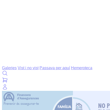
Galeries
Vist i no vist
Passava per aquí
Hemeroteca