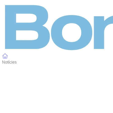
Panell de gestió de galetes
Notícies