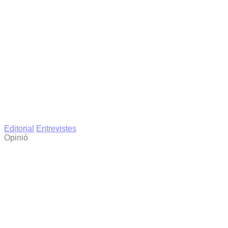
Editorial
Entrevistes
Opinió