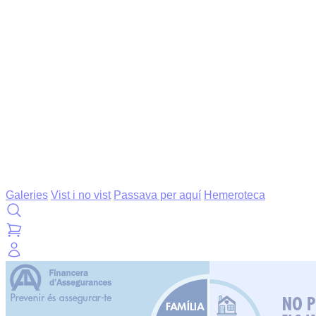
Galeries
Vist i no vist
Passava per aquí
Hemeroteca