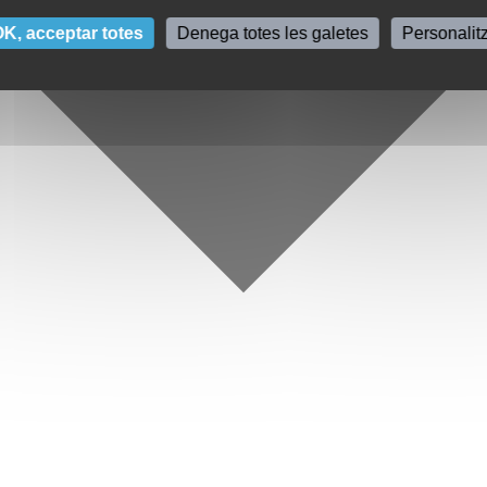
K, acceptar totes
Denega totes les galetes
Personalit