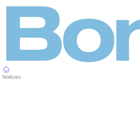
Panell de gestió de galetes
Notícies