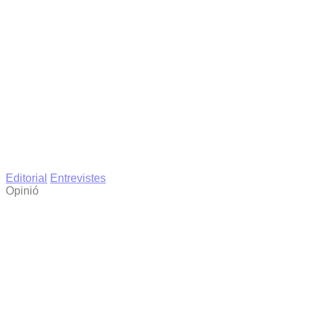
Editorial
Entrevistes
Opinió