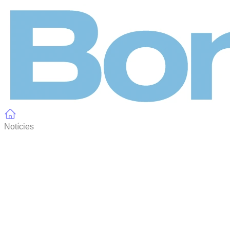
Panell de gestió de galetes
Notícies