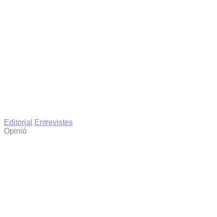
Editorial
Entrevistes
Opinió