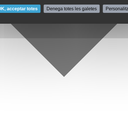
K, acceptar totes
Denega totes les galetes
Personalit