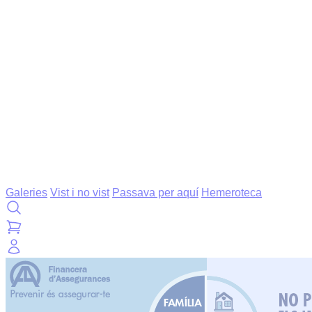
Galeries
Vist i no vist
Passava per aquí
Hemeroteca