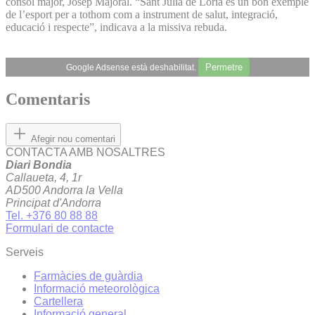
cònsol major, Josep Majoral. “Sant Julià de Lòria és un bon exemple
de l’esport per a tothom com a instrument de salut, integració,
educació i respecte”, indicava a la missiva rebuda.
Permetre
Google Adsense està deshabilitat.
Comentaris
Afegir nou comentari
CONTACTA AMB NOSALTRES
Diari Bondia
Callaueta, 4, 1r
AD500 Andorra la Vella
Principat d'Andorra
Tel. +376 80 88 88
Formulari de contacte
Serveis
Farmàcies de guàrdia
Informació meteorològica
Cartellera
Informació general