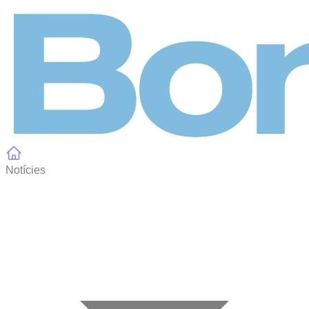
Panell de gestió de galetes
Notícies