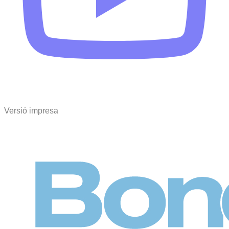
Versió impresa