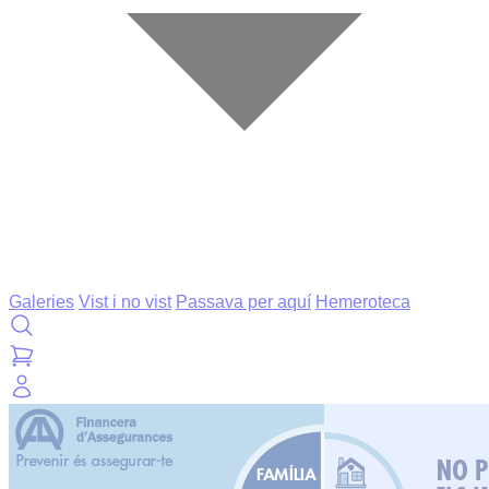
Galeries
Vist i no vist
Passava per aquí
Hemeroteca