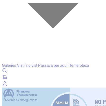
Galeries
Vist i no vist
Passava per aquí
Hemeroteca