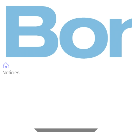
Panell de gestió de galetes
Notícies