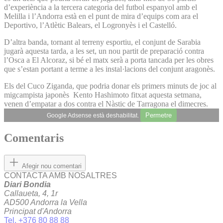
d’experiència a la tercera categoria del futbol espanyol amb el
Melilla i l’Andorra està en el punt de mira d’equips com ara el
Deportivo, l’Atlètic Balears, el Logronyès i el Castelló.
D’altra banda, tornant al terreny esportiu, el conjunt de Sarabia
jugarà aquesta tarda, a les set, un nou partit de preparació contra
l’Osca a El Alcoraz, si bé el matx serà a porta tancada per les obres
que s’estan portant a terme a les instal·lacions del conjunt aragonès.
Els del Cuco Ziganda, que podria donar els primers minuts de joc al
migcampista japonès Kento Hashimoto fitxat aquesta setmana,
venen d’empatar a dos contra el Nàstic de Tarragona el dimecres.
Permetre
Google Adsense està deshabilitat.
Comentaris
Afegir nou comentari
CONTACTA AMB NOSALTRES
Diari Bondia
Callaueta, 4, 1r
AD500 Andorra la Vella
Principat d'Andorra
Tel. +376 80 88 88