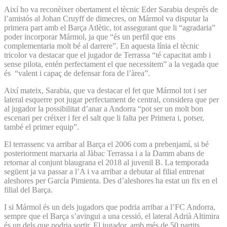
Així ho va reconèixer obertament el tècnic Eder Sarabia després de
l’amistós al Johan Cruyff de dimecres, on Mármol va disputar la
primera part amb el Barça Atlètic, tot assegurant que li “agradaria”
poder incorporar Mármol, ja que “és un perfil que ens
complementaria molt bé al darrere”. En aquesta línia el tècnic
tricolor va destacar que el jugador de Terrassa “té capacitat amb i
sense pilota, entén perfectament el que necessitem” a la vegada que
és “valent i capaç de defensar fora de l’àrea”.
Així mateix, Sarabia, que va destacar el fet que Mármol tot i ser
lateral esquerre pot jugar perfectament de central, considera que per
al jugador la possibilitat d’anar a Andorra “pot ser un molt bon
escenari per créixer i fer el salt que li falta per Primera i, potser,
també el primer equip”.
El terrassenc va arribar al Barça el 2006 com a prebenjamí, si bé
posteriorment marxaria al Jàbac Terrassa i a la Damm abans de
retornar al conjunt blaugrana el 2018 al juvenil B. La temporada
següent ja va passar a l’A i va arribar a debutar al filial entrenat
aleshores per García Pimienta. Des d’aleshores ha estat un fix en el
filial del Barça.
I si Mármol és un dels jugadors que podria arribar a l’FC Andorra,
sempre que el Barça s’avingui a una cessió, el lateral Adrià Altimira
és un dels que podria sortir. El jugador, amb més de 50 partits