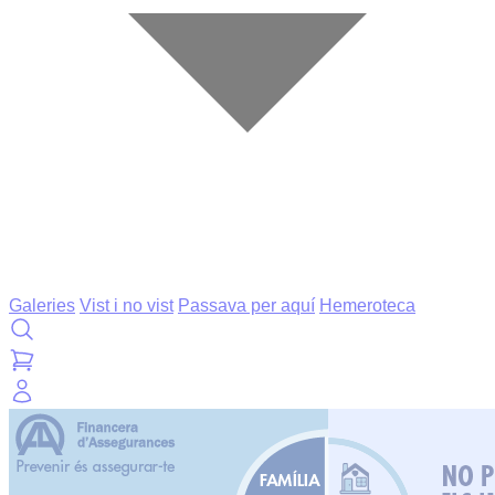
Galeries
Vist i no vist
Passava per aquí
Hemeroteca