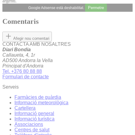
argentí.
Permetre
Google Adsense està deshabilitat.
Comentaris
Afegir nou comentari
CONTACTA AMB NOSALTRES
Diari Bondia
Callaueta, 4, 1r
AD500 Andorra la Vella
Principat d'Andorra
Tel. +376 80 88 88
Formulari de contacte
Serveis
Farmàcies de guàrdia
Informació meteorològica
Cartellera
Informació general
Informació turística
Associacions
Centres de salut