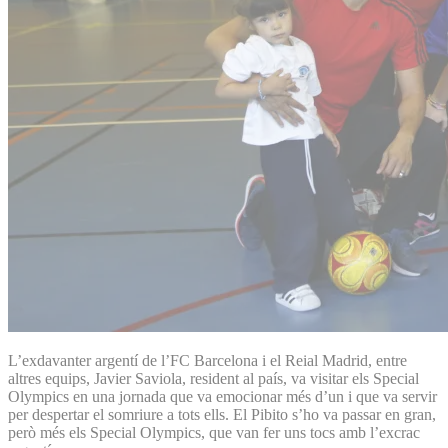
L’exdavanter argentí de l’FC Barcelona i el Reial Madrid, entre
altres equips, Javier Saviola, resident al país, va visitar els Special
Olympics en una jornada que va emocionar més d’un i que va servir
per despertar el somriure a tots ells. El Pibito s’ho va passar en gran,
però més els Special Olympics, que van fer uns tocs amb l’excrac