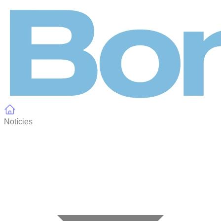
Panell de gestió de galetes
Notícies