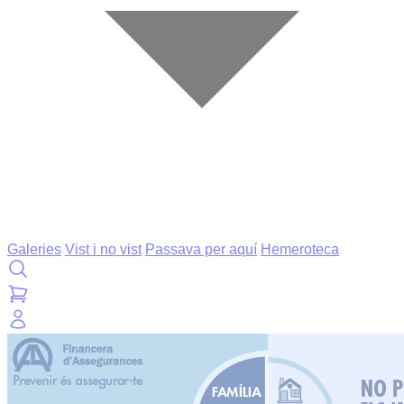
Galeries
Vist i no vist
Passava per aquí
Hemeroteca