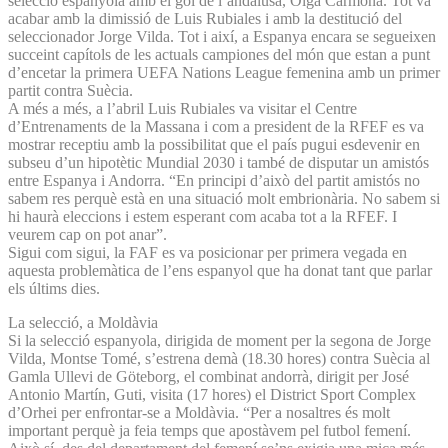
selecció espanyola amb el gol de l’andalusa, Olga Carmona. Tot va
acabar amb la dimissió de Luis Rubiales i amb la destitució del
seleccionador Jorge Vilda. Tot i així, a Espanya encara se segueixen
succeint capítols de les actuals campiones del món que estan a punt
d’encetar la primera UEFA Nations League femenina amb un primer
partit contra Suècia.
A més a més, a l’abril Luis Rubiales va visitar el Centre
d’Entrenaments de la Massana i com a president de la RFEF es va
mostrar receptiu amb la possibilitat que el país pugui esdevenir en
subseu d’un hipotètic Mundial 2030 i també de disputar un amistós
entre Espanya i Andorra. “En principi d’això del partit amistós no
sabem res perquè està en una situació molt embrionària. No sabem si
hi haurà eleccions i estem esperant com acaba tot a la RFEF. I
veurem cap on pot anar”.
Sigui com sigui, la FAF es va posicionar per primera vegada en
aquesta problemàtica de l’ens espanyol que ha donat tant que parlar
els últims dies.
La selecció, a Moldàvia
Si la selecció espanyola, dirigida de moment per la segona de Jorge
Vilda, Montse Tomé, s’estrena demà (18.30 hores) contra Suècia al
Gamla Ullevi de Göteborg, el combinat andorrà, dirigit per José
Antonio Martín, Guti, visita (17 hores) el District Sport Complex
d’Orhei per enfrontar-se a Moldàvia. “Per a nosaltres és molt
important perquè ja feia temps que apostàvem pel futbol femení.