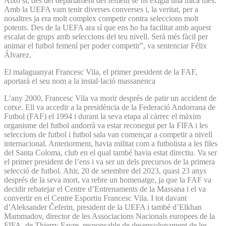
Això sí, des del departament del femení se’ns exigia una mica més.
Amb la UEFA vam tenir diverses converses i, la veritat, per a
nosaltres ja era molt complex competir contra seleccions molt
potents. Des de la UEFA ara sí que ens ho ha facilitat amb aquest
escalat de grups amb seleccions del teu nivell. Serà més fàcil per
animar el futbol femení per poder competir”, va sentenciar Félix
Álvarez.
El malaguanyat Francesc Vila, el primer president de la FAF,
aportarà el seu nom a la instal·lació massanenca
L’any 2000, Francesc Vila va morir després de patir un accident de
cotxe. Ell va accedir a la presidència de la Federació Andorrana de
Futbol (FAF) el 1994 i durant la seva etapa al càrrec el màxim
organisme del futbol andorrà va estar reconegut per la FIFA i les
seleccions de futbol i futbol sala van començar a competir a nivell
internacional. Anteriorment, havia militat com a futbolista a les files
del Santa Coloma, club en el qual també havia estat directiu. Va ser
el primer president de l’ens i va ser un dels precursos de la primera
selecció de futbol. Ahir, 20 de setembre del 2023, quasi 23 anys
després de la seva mort, va rebre un homenatge, ja que la FAF va
decidir rebatejar el Centre d’Entrenaments de la Massana i el va
convertir en el Centre Esportiu Francesc Vila. I tot davant
d’Aleksander Čeferin, president de la UEFA i també d’Elkhan
Mammadov, director de les Associacions Nacionals europees de la
FIFA, de Thierry Favre, responsable de desenvolupament de les