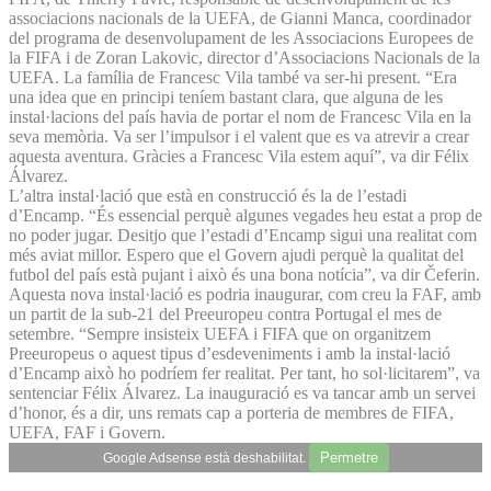
associacions nacionals de la UEFA, de Gianni Manca, coordinador
del programa de desenvolupament de les Associacions Europees de
la FIFA i de Zoran Lakovic, director d’Associacions Nacionals de la
UEFA. La família de Francesc Vila també va ser-hi present. “Era
una idea que en principi teníem bastant clara, que alguna de les
instal·lacions del país havia de portar el nom de Francesc Vila en la
seva memòria. Va ser l’impulsor i el valent que es va atrevir a crear
aquesta aventura. Gràcies a Francesc Vila estem aquí”, va dir Félix
Álvarez.
L’altra instal·lació que està en construcció és la de l’estadi
d’Encamp. “És essencial perquè algunes vegades heu estat a prop de
no poder jugar. Desitjo que l’estadi d’Encamp sigui una realitat com
més aviat millor. Espero que el Govern ajudi perquè la qualitat del
futbol del país està pujant i això és una bona notícia”, va dir Čeferin.
Aquesta nova instal·lació es podria inaugurar, com creu la FAF, amb
un partit de la sub-21 del Preeuropeu contra Portugal el mes de
setembre. “Sempre insisteix UEFA i FIFA que on organitzem
Preeuropeus o aquest tipus d’esdeveniments i amb la instal·lació
d’Encamp això ho podríem fer realitat. Per tant, ho sol·licitarem”, va
sentenciar Félix Álvarez. La inauguració es va tancar amb un servei
d’honor, és a dir, uns remats cap a porteria de membres de FIFA,
UEFA, FAF i Govern.
Permetre
Google Adsense està deshabilitat.