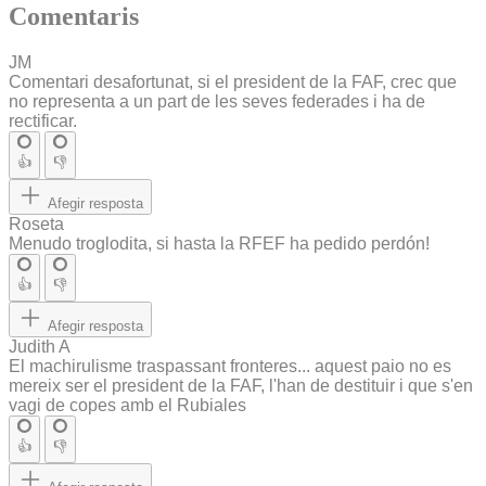
Comentaris
JM
Comentari desafortunat, si el president de la FAF, crec que
no representa a un part de les seves federades i ha de
rectificar.
👍
👎
Afegir resposta
Roseta
Menudo troglodita, si hasta la RFEF ha pedido perdón!
👍
👎
Afegir resposta
Judith A
El machirulisme traspassant fronteres... aquest paio no es
mereix ser el president de la FAF, l'han de destituir i que s'en
vagi de copes amb el Rubiales
👍
👎