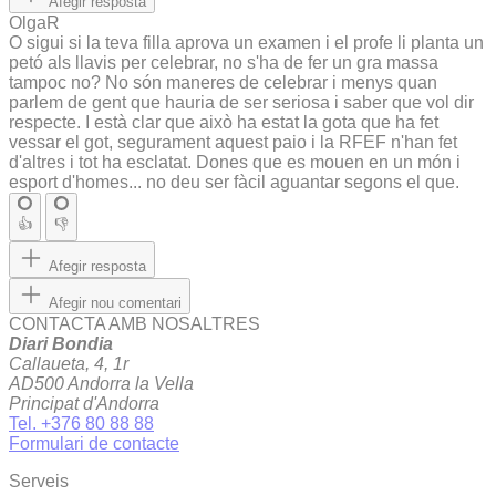
Afegir resposta
OlgaR
O sigui si la teva filla aprova un examen i el profe li planta un
petó als llavis per celebrar, no s'ha de fer un gra massa
tampoc no? No són maneres de celebrar i menys quan
parlem de gent que hauria de ser seriosa i saber que vol dir
respecte. I està clar que això ha estat la gota que ha fet
vessar el got, segurament aquest paio i la RFEF n'han fet
d'altres i tot ha esclatat. Dones que es mouen en un món i
esport d'homes... no deu ser fàcil aguantar segons el que.
👍
👎
Afegir resposta
Afegir nou comentari
CONTACTA AMB NOSALTRES
Diari Bondia
Callaueta, 4, 1r
AD500 Andorra la Vella
Principat d'Andorra
Tel. +376 80 88 88
Formulari de contacte
Serveis