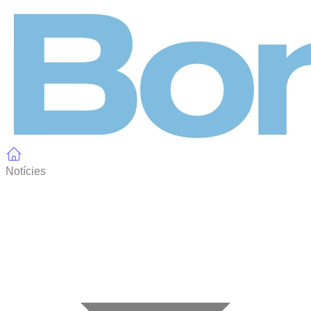
Panell de gestió de galetes
Notícies