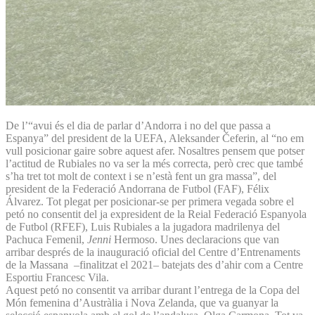
De l’“avui és el dia de parlar d’Andorra i no del que passa a
Espanya” del president de la UEFA, Aleksander Čeferin, al “no em
vull posicionar gaire sobre aquest afer. Nosaltres pensem que potser
l’actitud de Rubiales no va ser la més correcta, però crec que també
s’ha tret tot molt de context i se n’està fent un gra massa”, del
president de la Federació Andorrana de Futbol (FAF), Félix
Álvarez. Tot plegat per posicionar-se per primera vegada sobre el
petó no consentit del ja expresident de la Reial Federació Espanyola
de Futbol (RFEF), Luis Rubiales a la jugadora madrilenya del
Pachuca Femenil,
Jenni
Hermoso. Unes declaracions que van
arribar després de la inauguració oficial del Centre d’Entrenaments
de la Massana –finalitzat el 2021– batejats des d’ahir com a Centre
Esportiu Francesc Vila.
Aquest petó no consentit va arribar durant l’entrega de la Copa del
Món femenina d’Austràlia i Nova Zelanda, que va guanyar la