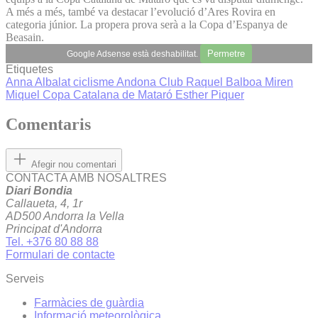
A més a més, també va destacar l’evolució d’Ares Rovira en
categoria júnior. La propera prova serà a la Copa d’Espanya de
Beasain.
Permetre
Google Adsense està deshabilitat.
Etiquetes
Anna Albalat
ciclisme
Andona Club
Raquel Balboa
Miren
Miquel
Copa Catalana de Mataró
Esther Piquer
Comentaris
Afegir nou comentari
CONTACTA AMB NOSALTRES
Diari Bondia
Callaueta, 4, 1r
AD500 Andorra la Vella
Principat d'Andorra
Tel. +376 80 88 88
Formulari de contacte
Serveis
Farmàcies de guàrdia
Informació meteorològica