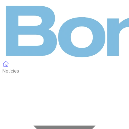
Panell de gestió de galetes
Notícies