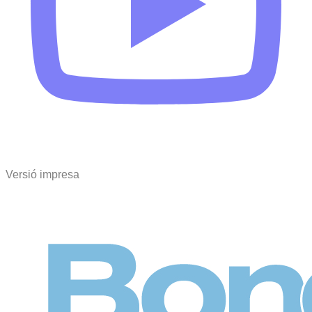
Versió impresa