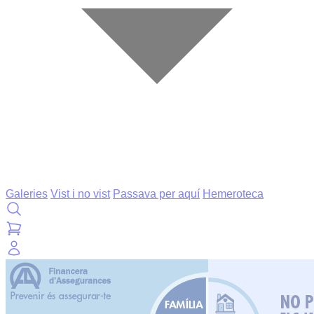
Galeries
Vist i no vist
Passava per aquí
Hemeroteca