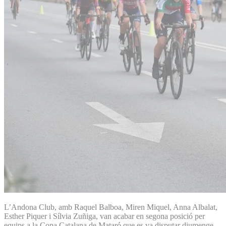
L’Andona Club, amb Raquel Balboa, Miren Miquel, Anna Albalat,
Esther Piquer i Sílvia Zuñiga, van acabar en segona posició per
equips a la Copa Catalana de Mataró que es va disputar diumenge.