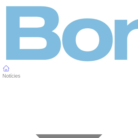
Panell de gestió de galetes
Notícies