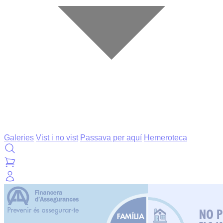
Galeries
Vist i no vist
Passava per aquí
Hemeroteca