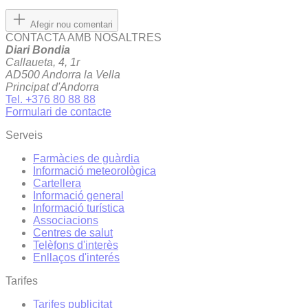
Afegir nou comentari
CONTACTA AMB NOSALTRES
Diari Bondia
Callaueta, 4, 1r
AD500 Andorra la Vella
Principat d'Andorra
Tel. +376 80 88 88
Formulari de contacte
Serveis
Farmàcies de guàrdia
Informació meteorològica
Cartellera
Informació general
Informació turística
Associacions
Centres de salut
Telèfons d'interès
Enllaços d'interés
Tarifes
Tarifes publicitat