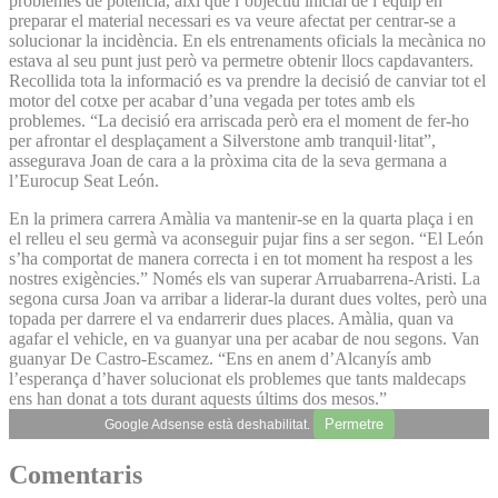
problemes de potència, així que l’objectiu inicial de l’equip en
preparar el material necessari es va veure afectat per centrar-se a
solucionar la incidència. En els entrenaments oficials la mecànica no
estava al seu punt just però va permetre obtenir llocs capdavanters.
Recollida tota la informació es va prendre la decisió de canviar tot el
motor del cotxe per acabar d’una vegada per totes amb els
problemes. “La decisió era arriscada però era el moment de fer-ho
per afrontar el desplaçament a Silverstone amb tranquil·litat”,
assegurava Joan de cara a la pròxima cita de la seva germana a
l’Eurocup Seat León.
En la primera carrera Amàlia va mantenir-se en la quarta plaça i en
el relleu el seu germà va aconseguir pujar fins a ser segon. “El León
s’ha comportat de manera correcta i en tot moment ha respost a les
nostres exigències.” Només els van superar Arruabarrena-Aristi. La
segona cursa Joan va arribar a liderar-la durant dues voltes, però una
topada per darrere el va endarrerir dues places. Amàlia, quan va
agafar el vehicle, en va guanyar una per acabar de nou segons. Van
guanyar De Castro-Escamez. “Ens en anem d’Alcanyís amb
l’esperança d’haver solucionat els problemes que tants maldecaps
ens han donat a tots durant aquests últims dos mesos.”
Permetre
Google Adsense està deshabilitat.
Comentaris