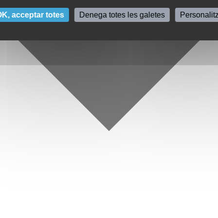
K, acceptar totes
Denega totes les galetes
Personalit