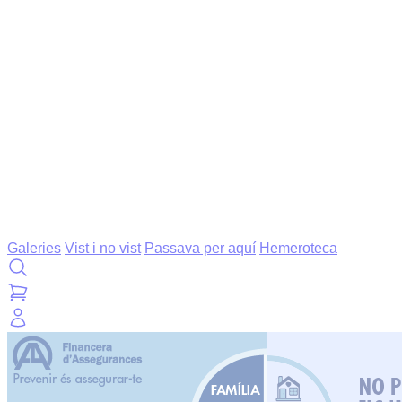
Galeries
Vist i no vist
Passava per aquí
Hemeroteca