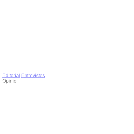
Editorial
Entrevistes
Opinió