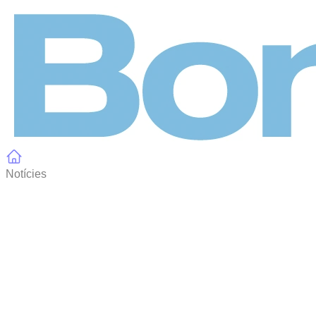
Panell de gestió de galetes
Notícies