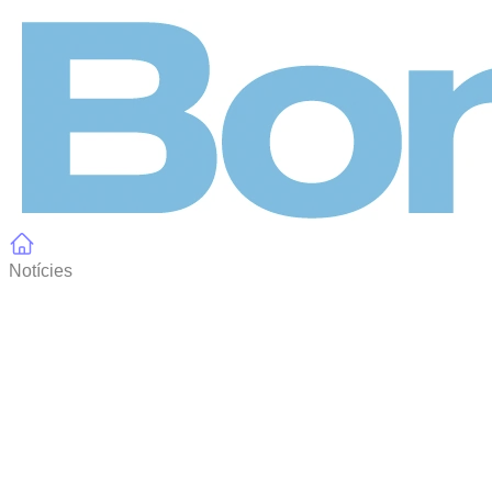
Panell de gestió de galetes
Notícies