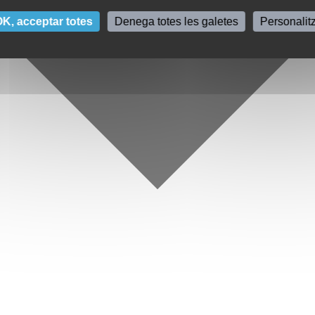
K, acceptar totes
Denega totes les galetes
Personalit