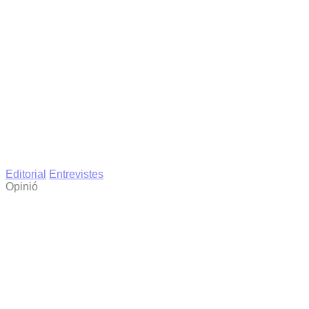
Editorial
Entrevistes
Opinió