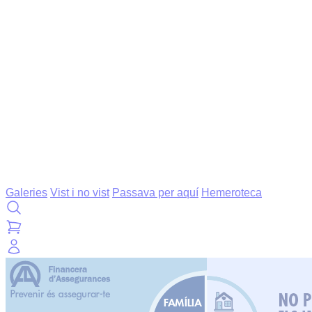
Galeries
Vist i no vist
Passava per aquí
Hemeroteca