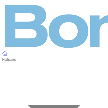
Panell de gestió de galetes
Notícies