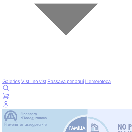
Galeries
Vist i no vist
Passava per aquí
Hemeroteca