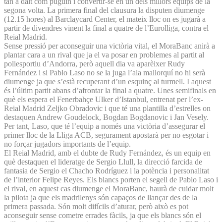
tan a dalt com puguin i convertir-se en un dels millors equips de la
segona volta. La primera final del clausura la disputen diumenge
(12.15 hores) al Barclaycard Center, el mateix lloc on es jugarà a
partir de divendres vinent la final a quatre de l’Eurolliga, contra el
Reial Madrid.
Sense pressió per aconseguir una victòria vital, el MoraBanc anirà a
plantar cara a un rival que ja el va posar en problemes al partit al
poliesportiu d’An­dorra, però aquell dia va aparèixer Rudy
Fernández i si Pablo Laso no se la juga l’ala mallorquí no hi serà
diumenge ja que s’està recuperant d’un esquinç al turmell. I aquest
és l’últim partit abans d’afrontar la final a quatre. Unes semifinals en
què els espera el Fenerbahçe Ulker d’Istanbul, entrenat per l’ex-
Reial Madrid Zeljko Obradovic i que té una plantilla d’estrelles on
destaquen Andrew Goudelock, Bogdan Bogdanovic i Jan Vesely.
Per tant, Laso, que té l’equip a només una victòria d’assegurar el
primer lloc de la Lliga ACB, segurament apostarà per no esgotar i
no forçar jugadors importants de l’equip.
El Reial Madrid, amb el dubte de Rudy Fernández, és un equip en
què destaquen el lideratge de Sergio Llull, la direcció farcida de
fantasia de Sergio el Chacho Rodríguez i la potència i personalitat
de l’interior Felipe Reyes. Els blancs porten el segell de Pablo Laso i
el rival, en aquest cas diumenge el MoraBanc, haurà de cuidar molt
la pilota ja que els madrilenys són capaços de llançar des de la
primera passada. Són molt difícils d’aturar, però això es pot
aconseguir sense cometre errades fàcils, ja que els blancs són el