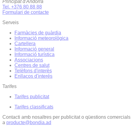
Principat d'Andorra
Tel. +376 80 88 88
Formulari de contacte
Serveis
Farmàcies de guàrdia
Informació meteorològica
Cartellera
Informació general
Informació turística
Associacions
Centres de salut
Telèfons d'interès
Enllaços d'interés
Tarifes
Tarifes publicitat
Tarifes classificats
Contacti amb nosaltres per publicitat o qüestions comercials
a
producte@bondia.ad