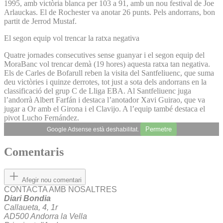
1995, amb victòria blanca per 103 a 91, amb un nou festival de Joe
Arlauckas. El de Rochester va anotar 26 punts. Pels andorrans, bon
partit de Jerrod Mustaf.
El segon equip vol trencar la ratxa negativa
Quatre jornades consecutives sense guanyar i el segon equip del
MoraBanc vol trencar demà (19 hores) aquesta ratxa tan negativa.
Els de Carles de Bofarull reben la visita del Santfeliuenc, que suma
deu victòries i quinze derrotes, tot just a sota dels andorrans en la
classificació del grup C de Lliga EBA. Al Santfeliuenc juga
l’andorrà Albert Farfán i destaca l’anotador Xavi Guirao, que va
jugar a Or amb el Girona i el Clavijo. A l’equip també destaca el
pivot Lucho Fernández.
Permetre
Google Adsense està deshabilitat.
Comentaris
Afegir nou comentari
CONTACTA AMB NOSALTRES
Diari Bondia
Callaueta, 4, 1r
AD500 Andorra la Vella