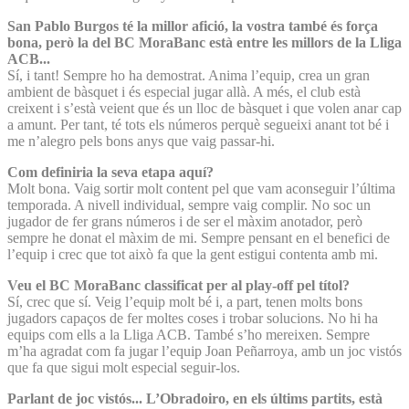
San Pablo Burgos té la millor afició, la vostra també és força
bona, però la del BC MoraBanc està entre les millors de la Lliga
ACB...
Sí, i tant! Sempre ho ha demostrat. Anima l’equip, crea un gran
ambient de bàsquet i és especial jugar allà. A més, el club està
creixent i s’està veient que és un lloc de bàsquet i que volen anar cap
a amunt. Per tant, té tots els números perquè segueixi anant tot bé i
me n’alegro pels bons anys que vaig passar-hi.
Com definiria la seva etapa aquí?
Molt bona. Vaig sortir molt content pel que vam aconseguir l’última
temporada. A nivell individual, sempre vaig complir. No soc un
jugador de fer grans números i de ser el màxim anotador, però
sempre he donat el màxim de mi. Sempre pensant en el benefici de
l’equip i crec que tot això fa que la gent estigui contenta amb mi.
Veu el BC MoraBanc classificat per al play-off pel títol?
Sí, crec que sí. Veig l’equip molt bé i, a part, tenen molts bons
jugadors capaços de fer moltes coses i trobar solucions. No hi ha
equips com ells a la Lliga ACB. També s’ho mereixen. Sempre
m’ha agradat com fa jugar l’equip Joan Peñarroya, amb un joc vistós
que fa que sigui molt especial seguir-los.
Parlant de joc vistós... L’Obradoiro, en els últims partits, està