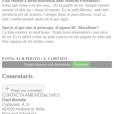
Està content a nivell individual amb Moncho Fernández?
Sabia que venia a un lloc nou... Hi ha partits de tot. Sempre intento
mostrar el meu joc i donar el màxim. És un estil diferent, amb més
presència per als tiradors, i sempre dono el punt diferent. Això sí,
estic content perquè ajudo en el que sigui.
Què és el que més el preocupa d’aquest BC MoraBanc?
La línia exterior és molt bona. Tenen bons penetradors i una mica
de tot. És fa difícil trobar un punt concret on ens puguin fer més mal.
Són capaços de fer moltes coses.
FOTO: ACB PHOTO / X. CORTIZO
Permetre
Google Adsense està deshabilitat.
Comentaris
Afegir nou comentari
CONTACTA AMB NOSALTRES
Diari Bondia
Callaueta, 4, 1r
AD500 Andorra la Vella
Principat d'Andorra