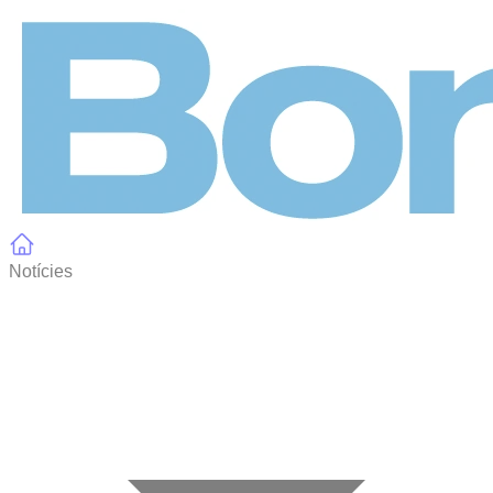
Panell de gestió de galetes
Notícies