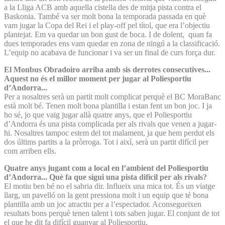
a la Lliga ACB amb aquella cistella des de mitja pista contra el
Baskonia. També va ser molt bona la temporada passada en què
vam jugar la Copa del Rei i el play-off pel títol, que era l’objectiu
plantejat. Em va quedar un bon gust de boca. I de dolent, quan fa
dues temporades ens vam quedar en zona de ningú a la classificació.
L’equip no acabava de funcionar i va ser un final de curs força dur.
El Monbus Obradoiro arriba amb sis derrotes consecutives...
Aquest no és el millor moment per jugar al Poliesportiu
d’Andorra...
Per a nosaltres serà un partit molt complicat perquè el BC MoraBanc
està molt bé. Tenen molt bona plantilla i estan fent un bon joc. I ja
ho sé, jo que vaig jugar allà quatre anys, que el Poliesportiu
d’Andorra és una pista complicada per als rivals que venen a jugar-
hi. Nosaltres tampoc estem del tot malament, ja que hem perdut els
dos últims partits a la pròrroga. Tot i així, serà un partit difícil per
com arriben ells.
Quatre anys jugant com a local en l’ambient del Poliesportiu
d’Andorra... Què fa que sigui una pista difícil per als rivals?
El motiu ben bé no el sabria dir. Influeix una mica tot. És un viatge
llarg, un pavelló on la gent pressiona molt i un equip que té bona
plantilla amb un joc atractiu per a l’espectador. Aconsegueixen
resultats bons perquè tenen talent i tots saben jugar. El conjunt de tot
el que he dit fa difícil guanyar al Poliesportiu.