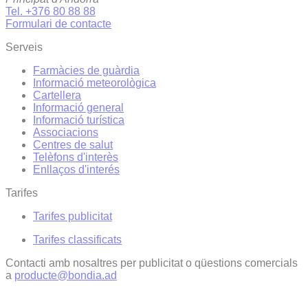
Tel. +376 80 88 88
Formulari de contacte
Serveis
Farmàcies de guàrdia
Informació meteorològica
Cartellera
Informació general
Informació turística
Associacions
Centres de salut
Telèfons d'interès
Enllaços d'interés
Tarifes
Tarifes publicitat
Tarifes classificats
Contacti amb nosaltres per publicitat o qüestions comercials
a
producte@bondia.ad