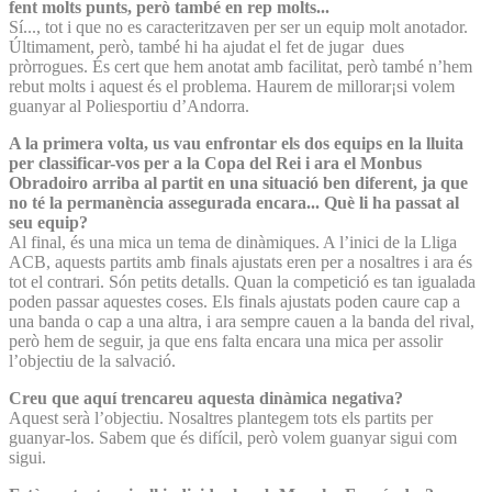
fent molts punts, però també en rep molts...
Sí..., tot i que no es caracteritzaven per ser un equip molt anotador.
Últimament, però, també hi ha ajudat el fet de jugar dues
pròrrogues. És cert que hem anotat amb facilitat, però també n’hem
rebut molts i aquest és el problema. Haurem de millorar¡si volem
guanyar al Poliesportiu d’Andorra.
A la primera volta, us vau enfrontar els dos equips en la lluita
per classificar-vos per a la Copa del Rei i ara el Monbus
Obradoiro arriba al partit en una situació ben diferent, ja que
no té la permanència assegurada encara... Què li ha passat al
seu equip?
Al final, és una mica un tema de dinàmiques. A l’inici de la Lliga
ACB, aquests partits amb finals ajustats eren per a nosaltres i ara és
tot el contrari. Són petits detalls. Quan la competició es tan igualada
poden passar aquestes coses. Els finals ajustats poden caure cap a
una banda o cap a una altra, i ara sempre cauen a la banda del rival,
però hem de seguir, ja que ens falta encara una mica per assolir
l’objectiu de la salvació.
Creu que aquí trencareu aquesta dinàmica negativa?
Aquest serà l’objectiu. Nosaltres plantegem tots els partits per
guanyar-los. Sabem que és difícil, però volem guanyar sigui com
sigui.