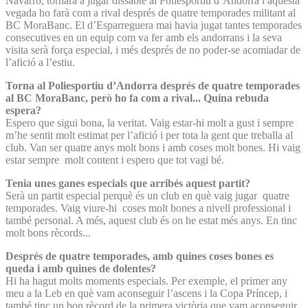
Navarro, tornarà a jugar dissabte al Poliesportiu d’Andorra i aquesta
vegada ho farà com a rival després de quatre temporades militant al
BC MoraBanc. El d’Esparreguera mai havia jugat tantes temporades
consecutives en un equip com va fer amb els andorrans i la seva
visita serà força especial, i més després de no poder-se acomiadar de
l’afició a l’estiu.
Torna al Poliesportiu d’Andorra després de quatre temporades
al BC MoraBanc, però ho fa com a rival... Quina rebuda
espera?
Espero que sigui bona, la veritat. Vaig estar-hi molt a gust i sempre
m’he sentit molt estimat per l’afició i per tota la gent que treballa al
club. Van ser quatre anys molt bons i amb coses molt bones. Hi vaig
estar sempre molt content i espero que tot vagi bé.
Tenia unes ganes especials que arribés aquest partit?
Serà un partit especial perquè és un club en què vaig jugar quatre
temporades. Vaig viure-hi coses molt bones a nivell professional i
també personal. A més, aquest club és on he estat més anys. En tinc
molt bons rècords...
Després de quatre temporades, amb quines coses bones es
queda i amb quines de dolentes?
Hi ha hagut molts moments especials. Per exemple, el primer any
meu a la Leb en què vam aconseguir l’ascens i la Copa Príncep, i
també tinc un bon rècord de la primera victòria que vam aconseguir