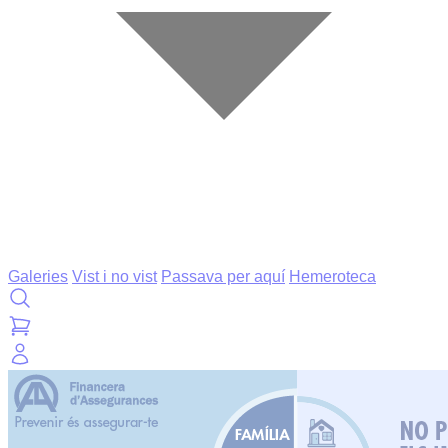
Galeries
Vist i no vist
Passava per aquí
Hemeroteca