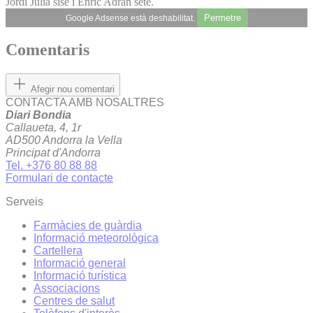
Jordi Julià sisè i Enric Adran setè.
Permetre
Google Adsense està deshabilitat.
Comentaris
Afegir nou comentari
CONTACTA AMB NOSALTRES
Diari Bondia
Callaueta, 4, 1r
AD500 Andorra la Vella
Principat d'Andorra
Tel. +376 80 88 88
Formulari de contacte
Serveis
Farmàcies de guàrdia
Informació meteorològica
Cartellera
Informació general
Informació turística
Associacions
Centres de salut