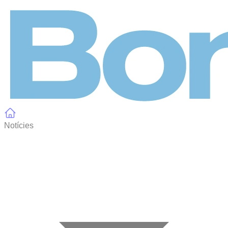
Panell de gestió de galetes
Notícies