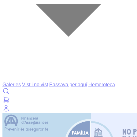
Galeries
Vist i no vist
Passava per aquí
Hemeroteca