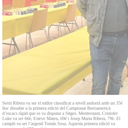
Serni Ribera va ser el millor classificat a nivell andorrà amb un 35è
lloc dissabte a la primera edició del Campionat Iberoamericà
d’escacs ràpid que es va disputar a Sitges. Mentrestant, Cristofer
Luke va ser 66è, Esteve Mateu, 69è i Josep Maria Ribera, 79è. El
campió va ser l’argentí Tomás Sosa. Aquesta primera edició va