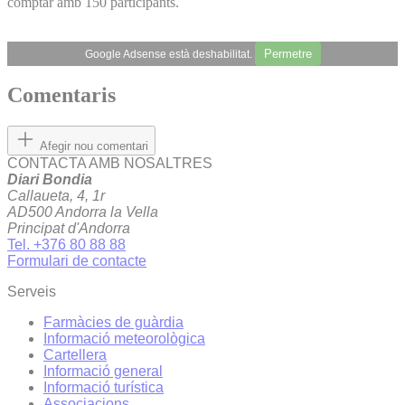
comptar amb 150 participants.
Permetre
Google Adsense està deshabilitat.
Comentaris
Afegir nou comentari
CONTACTA AMB NOSALTRES
Diari Bondia
Callaueta, 4, 1r
AD500 Andorra la Vella
Principat d'Andorra
Tel. +376 80 88 88
Formulari de contacte
Serveis
Farmàcies de guàrdia
Informació meteorològica
Cartellera
Informació general
Informació turística
Associacions