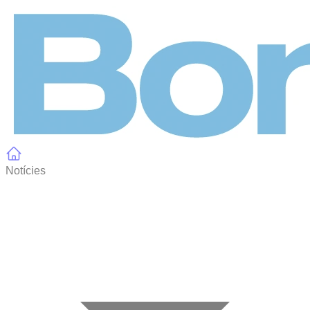
Panell de gestió de galetes
Notícies