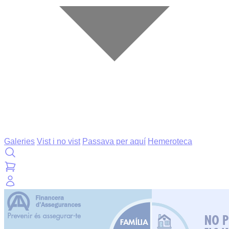
Galeries
Vist i no vist
Passava per aquí
Hemeroteca