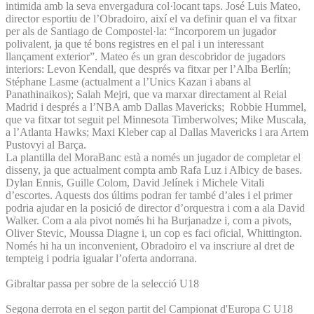
intimida amb la seva envergadura col·locant taps. José Luis Mateo,
director esportiu de l’Obradoiro, així el va definir quan el va fitxar
per als de Santiago de Compostel·la: “Incorporem un jugador
polivalent, ja que té bons registres en el pal i un interessant
llançament exterior”. Mateo és un gran descobridor de jugadors
interiors: Levon Kendall, que després va fitxar per l’Alba Berlín;
Stéphane Lasme (actualment a l’Unics Kazan i abans al
Panathinaikos); Salah Mejri, que va marxar directament al Reial
Madrid i després a l’NBA amb Dallas Mavericks; Robbie Hummel,
que va fitxar tot seguit pel Minnesota Timberwolves; Mike Muscala,
a l’Atlanta Hawks; Maxi Kleber cap al Dallas Mavericks i ara Artem
Pustovyi al Barça.
La plantilla del MoraBanc està a només un jugador de completar el
disseny, ja que actualment compta amb Rafa Luz i Albicy de bases.
Dylan Ennis, Guille Colom, David Jelínek i Michele Vitali
d’escortes. Aquests dos últims podran fer també d’ales i el primer
podria ajudar en la posició de director d’orquestra i com a ala David
Walker. Com a ala pivot només hi ha Burjanadze i, com a pivots,
Oliver Stevic, Moussa Diagne i, un cop es faci oficial, Whittington.
Només hi ha un inconvenient, Obradoiro el va inscriure al dret de
tempteig i podria igualar l’oferta andorrana.
Gibraltar passa per sobre de la selecció U18
Segona derrota en el segon partit del Campionat d'Europa C U18