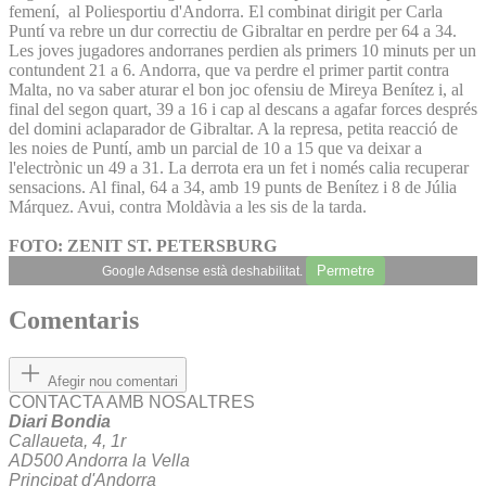
femení, al Poliesportiu d'Andorra. El combinat dirigit per Carla
Puntí va rebre un dur correctiu de Gibraltar en perdre per 64 a 34.
Les joves jugadores andorranes perdien als primers 10 minuts per un
contundent 21 a 6. Andorra, que va perdre el primer partit contra
Malta, no va saber aturar el bon joc ofensiu de Mireya Benítez i, al
final del segon quart, 39 a 16 i cap al descans a agafar forces després
del domini aclaparador de Gibraltar. A la represa, petita reacció de
les noies de Puntí, amb un parcial de 10 a 15 que va deixar a
l'electrònic un 49 a 31. La derrota era un fet i només calia recuperar
sensacions. Al final, 64 a 34, amb 19 punts de Benítez i 8 de Júlia
Márquez. Avui, contra Moldàvia a les sis de la tarda.
FOTO: ZENIT ST. PETERSBURG
Permetre
Google Adsense està deshabilitat.
Comentaris
Afegir nou comentari
CONTACTA AMB NOSALTRES
Diari Bondia
Callaueta, 4, 1r
AD500 Andorra la Vella
Principat d'Andorra