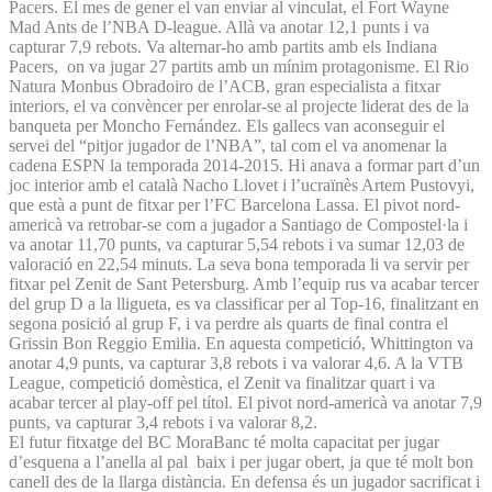
Pacers. El mes de gener el van enviar al vinculat, el Fort Wayne
Mad Ants de l’NBA D-league. Allà va anotar 12,1 punts i va
capturar 7,9 rebots. Va alternar-ho amb partits amb els Indiana
Pacers, on va jugar 27 partits amb un mínim protagonisme. El Rio
Natura Monbus Obradoiro de l’ACB, gran especialista a fitxar
interiors, el va convèncer per enrolar-se al projecte liderat des de la
banqueta per Moncho Fernández. Els gallecs van aconseguir el
servei del “pitjor jugador de l’NBA”, tal com el va anomenar la
cadena ESPN la temporada 2014-2015. Hi anava a formar part d’un
joc interior amb el català Nacho Llovet i l’ucraïnès Artem Pustovyi,
que està a punt de fitxar per l’FC Barcelona Lassa. El pivot nord-
americà va retrobar-se com a jugador a Santiago de Compostel·la i
va anotar 11,70 punts, va capturar 5,54 rebots i va sumar 12,03 de
valoració en 22,54 minuts. La seva bona temporada li va servir per
fitxar pel Zenit de Sant Petersburg. Amb l’equip rus va acabar tercer
del grup D a la lligueta, es va classificar per al Top-16, finalitzant en
segona posició al grup F, i va perdre als quarts de final contra el
Grissin Bon Reggio Emilia. En aquesta competició, Whittington va
anotar 4,9 punts, va capturar 3,8 rebots i va valorar 4,6. A la VTB
League, competició domèstica, el Zenit va finalitzar quart i va
acabar tercer al play-off pel títol. El pivot nord-americà va anotar 7,9
punts, va capturar 3,4 rebots i va valorar 8,2.
El futur fitxatge del BC MoraBanc té molta capacitat per jugar
d’esquena a l’anella al pal baix i per jugar obert, ja que té molt bon
canell des de la llarga distància. En defensa és un jugador sacrificat i