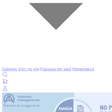
Galeries
Vist i no vist
Passava per aquí
Hemeroteca