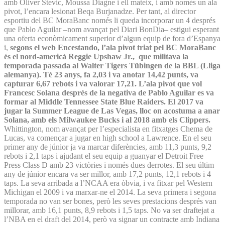
amb Oliver Stevic, Moussa Diagne i ell mateix, i amb només un ala
pivot, l’encara lesionat Beqa Burjanadze. Per tant, al director
esportiu del BC MoraBanc només li queda incorporar un 4 després
que Pablo Aguilar –nom avançat pel Diari BonDia– estigui esperant
una oferta econòmicament superior d’algun equip de fora d’Espanya
i,
segons el web Encestando, l’ala pivot triat pel BC MoraBanc
és el nord-americà Reggie Upshaw Jr., que militava la
temporada passada al Walter Tigers Tübingen de la BBL (Lliga
alemanya). Té 23 anys, fa 2,03 i va anotar 14,42 punts, va
capturar 6,67 rebots i va valorar 17,21. L’ala pivot que vol
Francesc Solana després de la negativa de Pablo Aguilar es va
formar al Middle Tennessee State Blue Raiders. El 2017 va
jugar la Summer League de Las Vegas, lloc on acostuma a anar
Solana, amb els Milwaukee Bucks i al 2018 amb els Clippers
.
Whittington, nom avançat per l’especialista en fitxatges Chema de
Lucas, va començar a jugar en high school a Lawrence. En el seu
primer any de júnior ja va marcar diferències, amb 11,3 punts, 9,2
rebots i 2,1 taps i ajudant el seu equip a guanyar el Detroit Free
Press Class D amb 23 victòries i només dues derrotes. El seu últim
any de júnior encara va ser millor, amb 17,2 punts, 12,1 rebots i 4
taps. La seva arribada a l’NCAA era òbvia, i va fitxar pel Western
Michigan el 2009 i va marxar-ne el 2014. La seva primera i segona
temporada no van ser bones, però les seves prestacions després van
millorar, amb 16,1 punts, 8,9 rebots i 1,5 taps. No va ser draftejat a
l’NBA en el draft del 2014, però va signar un contracte amb Indiana