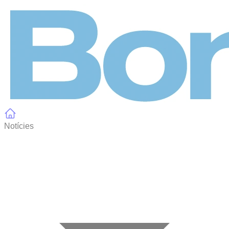
Panell de gestió de galetes
Notícies