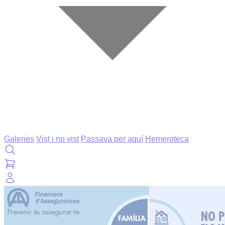
Galeries
Vist i no vist
Passava per aquí
Hemeroteca