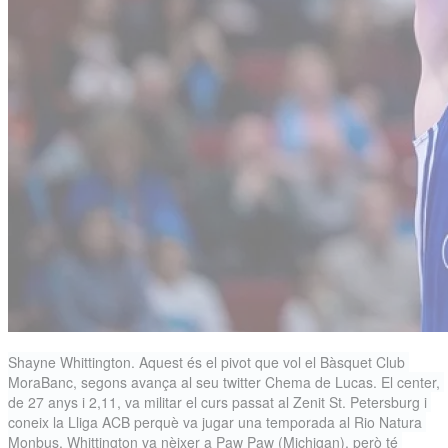
Shayne Whittington. Aquest és el pivot que vol el Bàsquet Club 
MoraBanc, segons avança al seu twitter Chema de Lucas. El center, 
de 27 anys i 2,11, va militar el curs passat al Zenit St. Petersburg i 
coneix la Lliga ACB perquè va jugar una temporada al Rio Natura 
Monbus. Whittington va nèixer a Paw Paw (Michigan), però té 