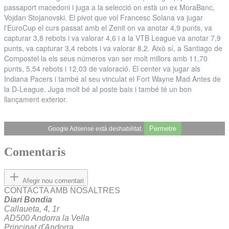
passaport macedoni i juga a la selecció on està un ex MoraBanc, 
Vojdan Stojanovski. El pivot que vol Francesc Solana va jugar 
l'EuroCup el curs passat amb el Zenit on va anotar 4,9 punts, va 
capturar 3,8 rebots i va valorar 4,6 i a la VTB League va anotar 7,9 
punts, va capturar 3,4 rebots i va valorar 8,2. Això sí, a Santiago de 
Compostel·la els seus números van ser molt millors amb 11,70 
punts, 5,54 rebots i 12,03 de valoració. El center va jugar als 
Indiana Pacers i també al seu vinculat el Fort Wayne Mad Antes de 
la D-League. Juga molt bé al poste baix i també té un bon 
llançament exterior.
Permetre
Google Adsense està deshabilitat.
Comentaris
Afegir nou comentari
CONTACTA AMB NOSALTRES
Diari Bondia
Callaueta, 4, 1r
AD500 Andorra la Vella
Principat d'Andorra