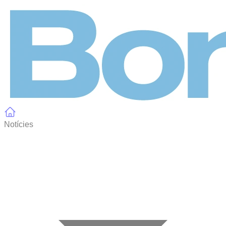
Panell de gestió de galetes
Notícies