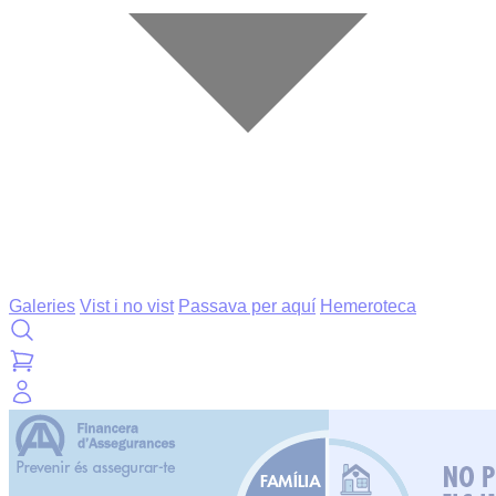
Galeries
Vist i no vist
Passava per aquí
Hemeroteca