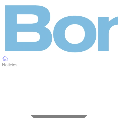
Panell de gestió de galetes
Notícies