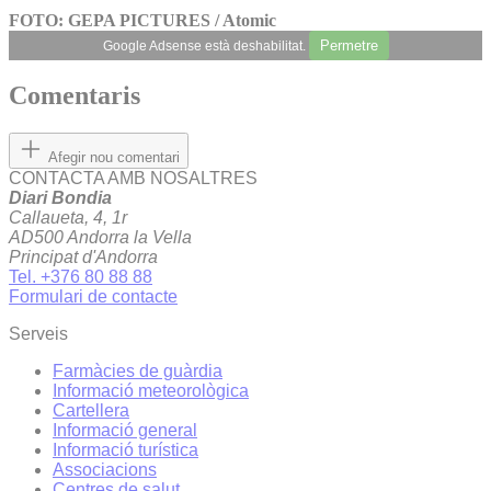
FOTO: GEPA PICTURES / Atomic
Permetre
Google Adsense està deshabilitat.
Comentaris
Afegir nou comentari
CONTACTA AMB NOSALTRES
Diari Bondia
Callaueta, 4, 1r
AD500 Andorra la Vella
Principat d'Andorra
Tel. +376 80 88 88
Formulari de contacte
Serveis
Farmàcies de guàrdia
Informació meteorològica
Cartellera
Informació general
Informació turística
Associacions
Centres de salut