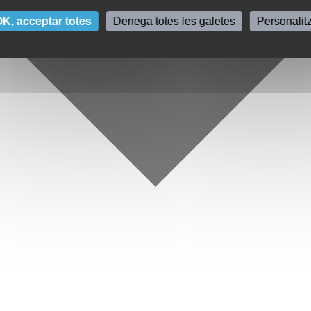
K, acceptar totes
Denega totes les galetes
Personalit