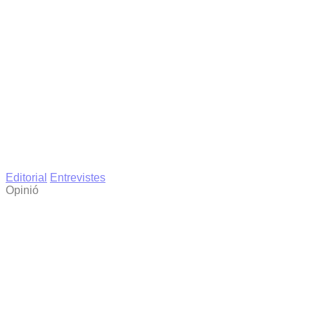
Editorial
Entrevistes
Opinió