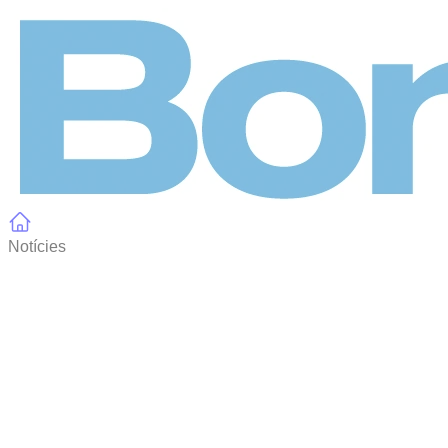
Panell de gestió de galetes
Notícies