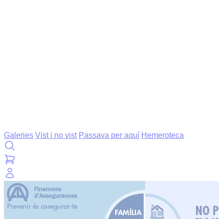
Galeries
Vist i no vist
Passava per aquí
Hemeroteca