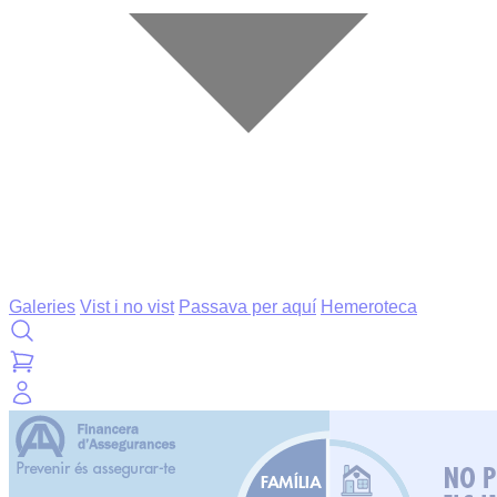
Galeries
Vist i no vist
Passava per aquí
Hemeroteca