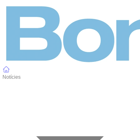
Panell de gestió de galetes
Notícies