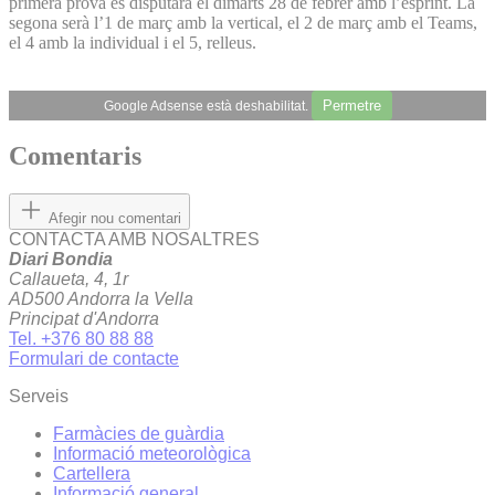
primera prova es disputarà el dimarts 28 de febrer amb l’esprint. La
segona serà l’1 de març amb la vertical, el 2 de març amb el Teams,
el 4 amb la individual i el 5, relleus.
Permetre
Google Adsense està deshabilitat.
Comentaris
Afegir nou comentari
CONTACTA AMB NOSALTRES
Diari Bondia
Callaueta, 4, 1r
AD500 Andorra la Vella
Principat d'Andorra
Tel. +376 80 88 88
Formulari de contacte
Serveis
Farmàcies de guàrdia
Informació meteorològica
Cartellera
Informació general