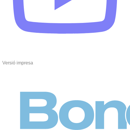
Versió impresa