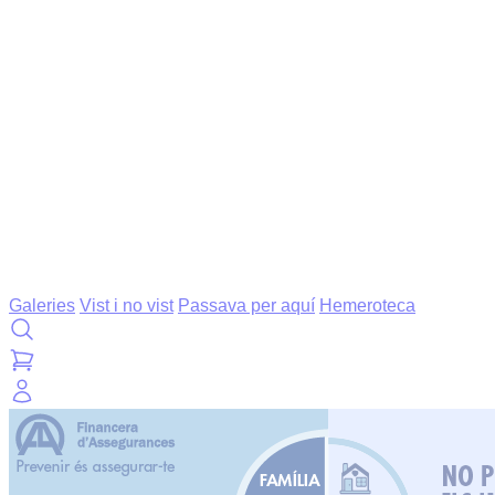
Galeries
Vist i no vist
Passava per aquí
Hemeroteca