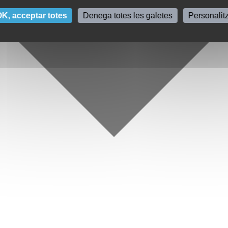
K, acceptar totes
Denega totes les galetes
Personalit