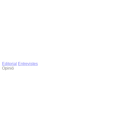
Editorial
Entrevistes
Opinió