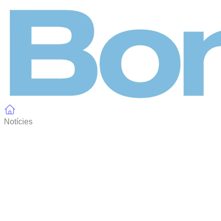
Panell de gestió de galetes
Notícies